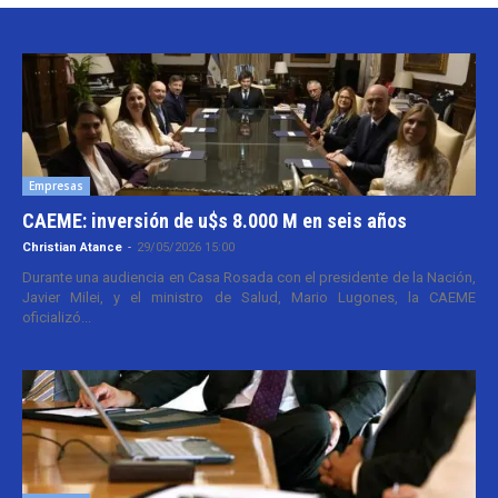
Empresas
CAEME: inversión de u$s 8.000 M en seis años
Christian Atance
-
29/05/2026 15:00
Durante una audiencia en Casa Rosada con el presidente de la Nación,
Javier Milei, y el ministro de Salud, Mario Lugones, la CAEME
oficializó...