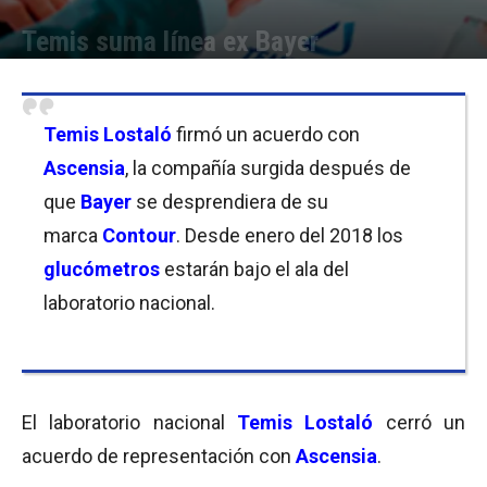
Temis suma línea ex Bayer
Por
Equipo de Redacción
-
09/08/2017 13:15
Temis Lostaló
firmó un acuerdo con
Ascensia
, la compañía surgida después de
que
Bayer
se desprendiera de su
marca
Contour
. Desde enero del 2018 los
glucómetros
estarán bajo el ala del
laboratorio nacional.
El laboratorio nacional
Temis Lostaló
cerró un
acuerdo de representación con
Ascensia
.