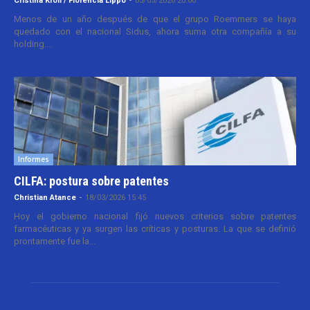
Cristina Kroll / Florencia Lippo
-
05/05/2026 20:00
Menos de un año después de que el grupo Roemmers se haya
quedado con el nacional Sidus, ahora suma otra compañía a su
holding....
Informes
CILFA: postura sobre patentes
Christian Atance
-
18/03/2026 15:45
Hoy el gobierno nacional fijó nuevos criterios sobre patentes
farmacéuticas y ya surgen las críticas y posturas. La que se definió
prontamente fue la...