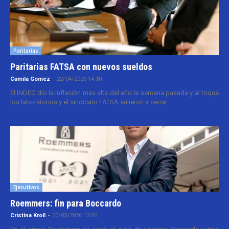
Paritarias
Paritarias FATSA con nuevos sueldos
Camila Gomez
-
22/04/2026 14:30
El INDEC dio la inflación más alta del año la semana pasada y al toque
los laboratorios y el sindicato FATSA salieron a cerrar...
Ejecutivos
Roemmers: fin para Boccardo
Cristina Kroll
-
20/05/2026 13:00