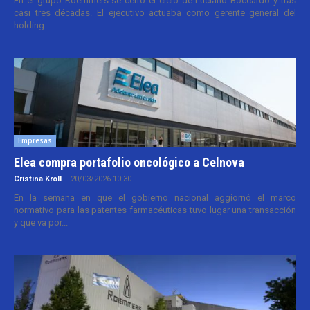
En el grupo Roemmers se cerró el ciclo de Luciano Boccardo y tras
casi tres décadas. El ejecutivo actuaba como gerente general del
holding...
Empresas
Elea compra portafolio oncológico a Celnova
Cristina Kroll
-
20/03/2026 10:30
En la semana en que el gobierno nacional aggiornó el marco
normativo para las patentes farmacéuticas tuvo lugar una transacción
y que va por...