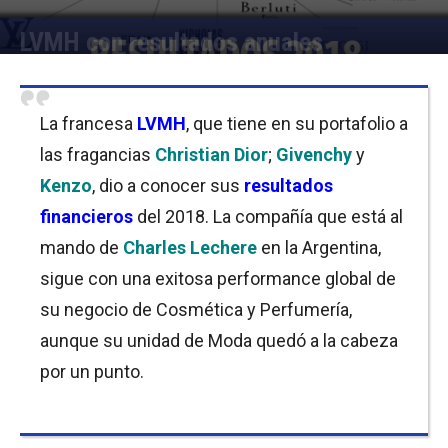
LVMH con resultados anuales
Por
Equipo de Redacción
-
31/01/2019 08:30
La francesa
LVMH
, que tiene en su portafolio a
las fragancias
Christian Dior
;
Givenchy
y
Kenzo
, dio a conocer sus
resultados
financieros
del 2018. La compañía que está al
mando de
Charles Lechere
en la Argentina,
sigue con una exitosa performance global de
su negocio de Cosmética y Perfumería,
aunque su unidad de Moda quedó a la cabeza
por un punto.