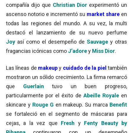
compañía dijo que
Christian Dior
experimentó un
ascenso notorio e incrementó su
market share
en
todas las regiones del mundo. A su vez, la multi
destacó el lanzamiento de su nuevo perfume
Joy
así como el desempeño de
Sauvage
y otras
fragancias icónicas como
J’adore
y
Miss Dior
.
Las líneas de
makeup
y
cuidado de la piel
también
mostraron un sólido crecimiento. La firma remarcó
que
Guerlain
tuvo un buen progreso,
particularmente por el éxito de
Abeille Royale
en
skincare y
Rouge G
en makeup. Su marca
Benefit
se fortaleció en el segmento de máscaras para
cejas, a la vez que
Fresh
y
Fenty Beauty by
Rihanna
continuaron con un desempeño