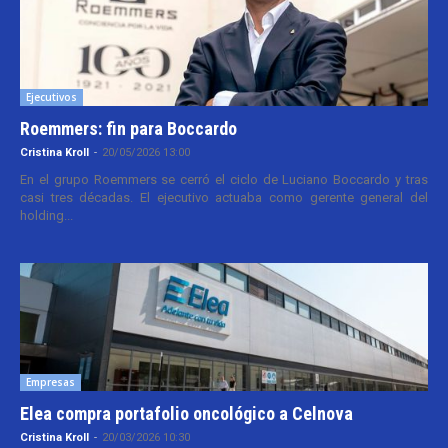
Ejecutivos
Roemmers: fin para Boccardo
Cristina Kroll
-
20/05/2026 13:00
En el grupo Roemmers se cerró el ciclo de Luciano Boccardo y tras
casi tres décadas. El ejecutivo actuaba como gerente general del
holding...
Empresas
Elea compra portafolio oncológico a Celnova
Cristina Kroll
-
20/03/2026 10:30