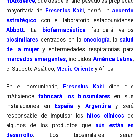
mAbxience
, que desde el año pasado es propiedad
mayoritaria de
Fresenius Kabi
, cerró un
acuerdo
estratégico
con el laboratorio estadounidense
Abbott
. La
biofarmacéutica
fabricará varios
biosimilares
centrados en la
oncología
, la
salud
de la mujer
y enfermedades respiratorias para
mercados emergentes,
incluidos
América Latina
,
el Sudeste Asiático,
Medio Oriente
y África.
En el comunicado,
Fresenius Kabi
dice que
mAbxience
fabricará los biosimilares
en sus
instalaciones en
España
y
Argentina
y será
responsable de impulsar los
hitos clínicos
de
algunos de los productos que
aún están en
desarrollo
. Los biosimilares serán