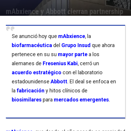
mAbxience y Abbott cierran partnership
Por
Joseph Foley
-
20/09/2023 16:45
Se anunció hoy que
mAbxience
, la
biofarmacéutica
del
Grupo Insud
que ahora
pertenece en su su
mayor parte
a los
alemanes de
Fresenius Kabi
, cerró un
acuerdo estratégico
con el laboratorio
estadounidense
Abbott
. El deal se enfoca en
la
fabricación
y hitos clínicos de
biosimilares
para
mercados emergentes
.