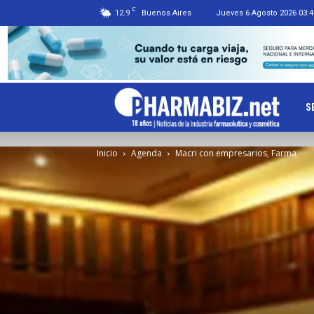
C
12.9
Buenos Aires
Jueves 6 Agosto 2026 03:4
Ph
S
Inicio
Agenda
Macri con empresarios, Farma