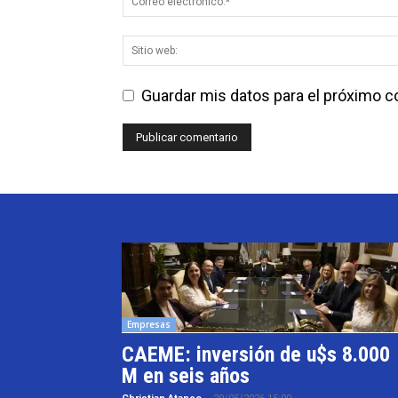
Guardar mis datos para el próximo 
Empresas
CAEME: inversión de u$s 8.000
M en seis años