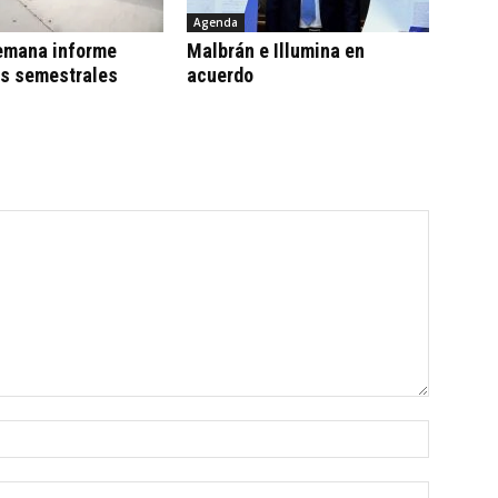
Agenda
emana informe
Malbrán e Illumina en
os semestrales
acuerdo