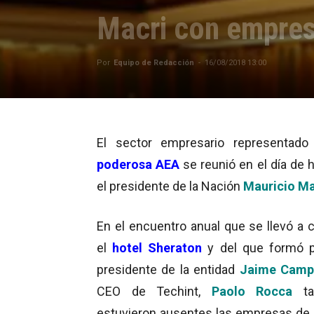
Macri con empres
Por
Equipo de Redacción
-
16/08/2018 13:00
El sector empresario representado
poderosa
AEA
se reunió en el día de 
el presidente de la Nación
Mauricio Ma
En el encuentro anual que se llevó a 
el
hotel Sheraton
y del que formó p
presidente de la entidad
Jaime Camp
CEO de Techint,
Paolo Rocca
ta
estuvieron ausentes las empresas de