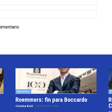
comentario
Ejecutivos
I
Roemmers: fin para Boccardo
R
C
Cristina Kroll
-
20/05/2026 13:00