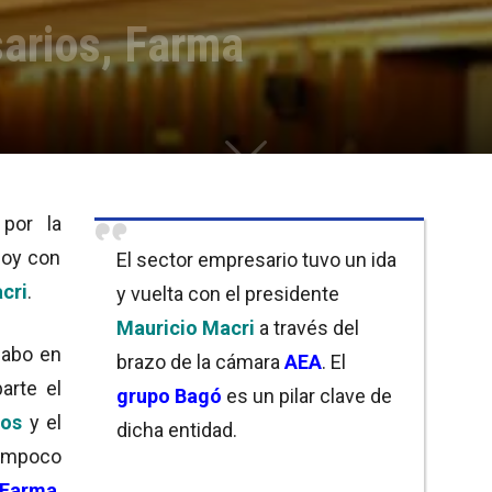
arios, Farma
 por la
hoy con
El sector empresario tuvo un ida
cri
.
y vuelta con el presidente
Mauricio Macri
a través del
cabo en
brazo de la cámara
AEA
. El
arte el
grupo
Bagó
es un pilar clave de
os
y el
dicha entidad.
mpoco
Farma
.