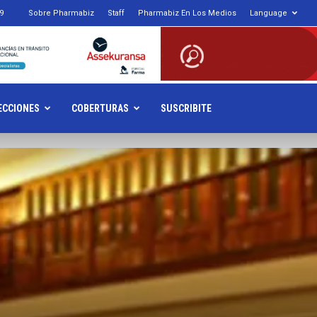
9
Sobre Pharmabiz
Staff
Pharmabiz En Los Medios
Language
armabiz.NET
ECCIONES
COBERTURAS
SUSCRIBITE