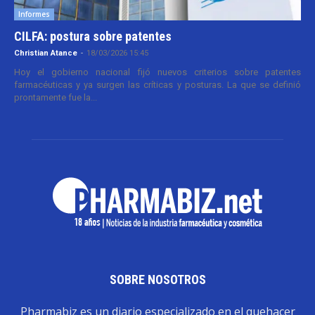
Informes
CILFA: postura sobre patentes
Christian Atance
-
18/03/2026 15:45
Hoy el gobierno nacional fijó nuevos criterios sobre patentes
farmacéuticas y ya surgen las críticas y posturas. La que se definió
prontamente fue la...
SOBRE NOSOTROS
Pharmabiz es un diario especializado en el quehacer