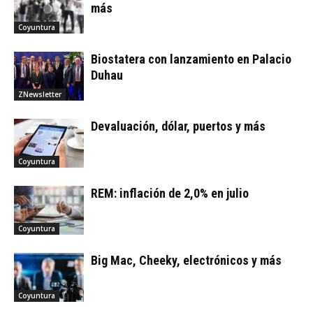
más
Coyuntura
Biostatera con lanzamiento en Palacio
Duhau
ZNewsletter
Devaluación, dólar, puertos y más
Coyuntura
REM: inflación de 2,0% en julio
Coyuntura
Big Mac, Cheeky, electrónicos y más
Coyuntura