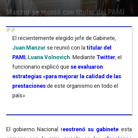
Manzur se reunió con titular del PAMI
Por
Florencia Costas
-
24/09/2021 11:30
El recientemente elegido jefe de Gabinete,
Juan Manzur
se reunió con la
titular del
PAMI
,
Luana Volnovich
. Mediante
Twitter
, el
funcionario explicó que
se evaluaron
estrategias «para mejorar la calidad de las
prestaciones
de este organismo en todo el
país»
El gobierno Nacional r
eestrenó su gabinete
esta