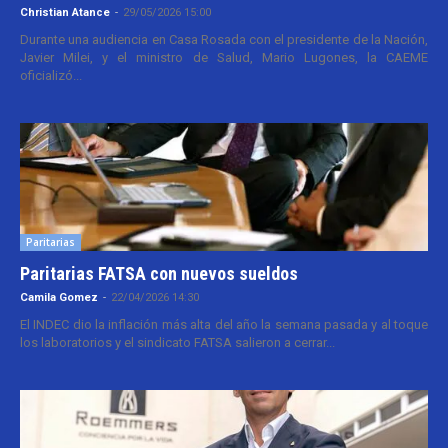
Christian Atance
-
29/05/2026 15:00
Durante una audiencia en Casa Rosada con el presidente de la Nación,
Javier Milei, y el ministro de Salud, Mario Lugones, la CAEME
oficializó...
Paritarias
Paritarias FATSA con nuevos sueldos
Camila Gomez
-
22/04/2026 14:30
El INDEC dio la inflación más alta del año la semana pasada y al toque
los laboratorios y el sindicato FATSA salieron a cerrar...