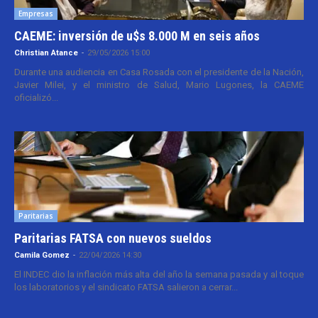
Empresas
CAEME: inversión de u$s 8.000 M en seis años
Christian Atance
-
29/05/2026 15:00
Durante una audiencia en Casa Rosada con el presidente de la Nación,
Javier Milei, y el ministro de Salud, Mario Lugones, la CAEME
oficializó...
Paritarias
Paritarias FATSA con nuevos sueldos
Camila Gomez
-
22/04/2026 14:30
El INDEC dio la inflación más alta del año la semana pasada y al toque
los laboratorios y el sindicato FATSA salieron a cerrar...