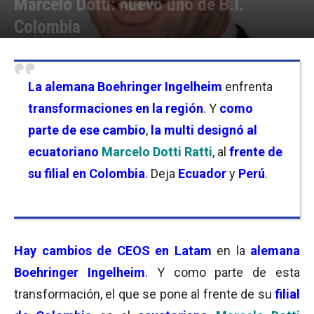
Marcelo Dotti: nuevo uno de B.I.
Colombia
Por
Facundo Rivera
-
19/12/2024 09:15
La alemana
Boehringer Ingelheim
enfrenta
transformaciones en la región
. Y
como
parte de ese cambio
,
la multi designó al
ecuatoriano
Marcelo Dotti Ratti
, al
frente de
su filial en Colombi
a
. Deja
Ecuador
y
Perú
.
Hay cambios de CEOS en Latam
en la
alemana
Boehringer Ingelheim
. Y como parte de esta
transformación, el que se pone al frente de su
filial