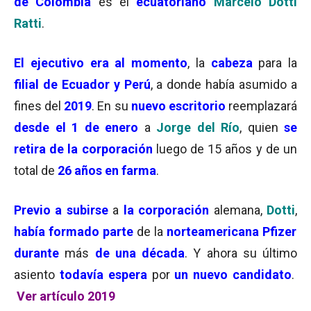
de Colombia
es el
ecuatoriano
Marcelo Dotti
Ratti
.
El ejecutivo era al momento
, la
cabeza
para la
filial de Ecuador y Perú
, a donde había asumido a
fines del
2019
. En su
nuevo escritorio
reemplazará
desde el 1 de enero
a
Jorge del Río
, quien
se
retira de la corporación
luego de 15 años y de un
total de
26 años en farma
.
Previo
a subirse
a
la corporación
alemana,
Dotti
,
había formado parte
de la
norteamericana Pfizer
durante
más
de una década
. Y ahora su último
asiento
todavía espera
por
un nuevo candidato
.
Ver artículo 2019