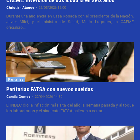
CAEME: inversión de u$s 8.000 M en seis años
Christian Atance
-
29/05/2026 15:00
Durante una audiencia en Casa Rosada con el presidente de la Nación,
Javier Milei, y el ministro de Salud, Mario Lugones, la CAEME
oficializó...
Paritarias
Paritarias FATSA con nuevos sueldos
Camila Gomez
-
22/04/2026 14:30
El INDEC dio la inflación más alta del año la semana pasada y al toque
los laboratorios y el sindicato FATSA salieron a cerrar...