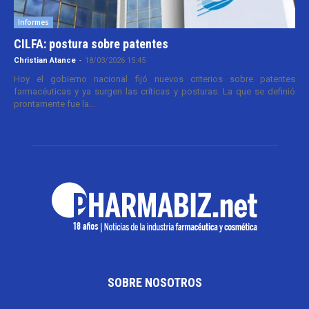
Informes
CILFA: postura sobre patentes
Christian Atance
-
18/03/2026 15:45
Hoy el gobierno nacional fijó nuevos criterios sobre patentes
farmacéuticas y ya surgen las críticas y posturas. La que se definió
prontamente fue la...
SOBRE NOSOTROS