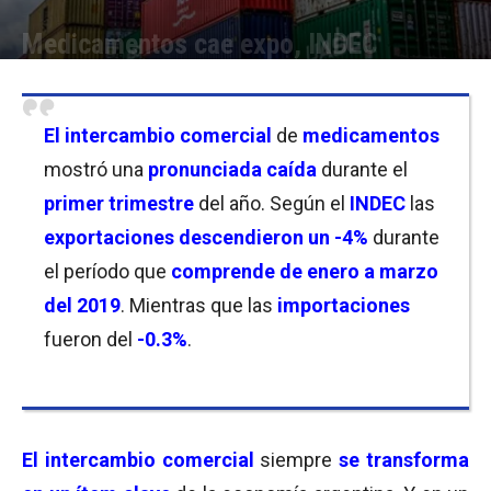
Medicamentos cae expo, INDEC
Por
Equipo de Redacción
-
25/04/2019 12:15
El
intercambio comercial
de
medicamentos
mostró una
pronunciada caída
durante el
primer trimestre
del año. Según el
INDEC
las
exportaciones descendieron un -4%
durante
el período que
comprende de enero a marzo
del 2019
. Mientras que las
importaciones
fueron del
-0.3%
.
El
intercambio comercial
siempre
se transforma