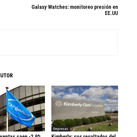
Galaxy Watches: monitoreo presión en
EE.UU
AUTOR
Empresas
 ventas caen -2,9%
Kimberly: sus resultados del