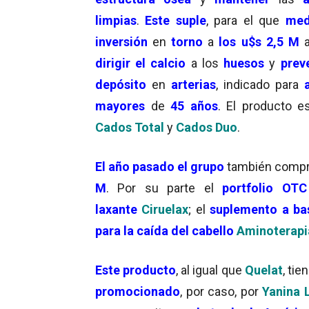
limpias
.
Este
suple
, para el que
med
inversión
en
torno
a
los u$s 2,5 M
a
dirigir el calcio
a los
huesos
y
preve
depósito
en
arterias
, indicado para
mayores
de
45 años
. El producto 
Cados Total
y
Cados Duo
.
El año pasado el grupo
también comp
M
. Por su parte el
portfolio OT
laxante
Ciruelax
; el
suplemento
a ba
para la caída del cabello
Aminoterapi
Este producto
, al igual que
Quelat
, tie
promocionado
, por caso, por
Yanina L