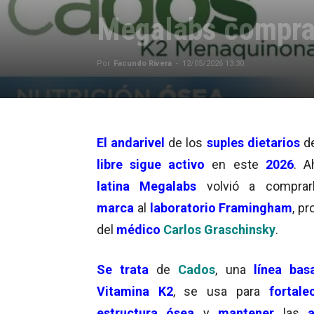
Megalabs compra
Por
Facundo Rivera
-
12/05/2026 13:30
El andarivel
de los
suples dietarios
d
libre sigue activo
en este
2026
. 
latina Megalabs
volvió a compra
marca
al
laboratorio
Framingham
, p
del
médico
Carlos Graschinsky
.
Se trata
de
Cados
,
una
línea ba
Vitamina K2
, se usa para
fortalec
estructura ósea
y
mantener
las
ar