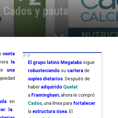
 Cados y pauta
e
venta
Ahora
la
El grupo latino Megalabs
sigue
rle
una
robusteciendo
su
cartera
de
ropiedad
suples dietarios
. Después de
haber
adquirido
Quelat
a
Framingham
, ahora le compró
sada
en
Cados
, una línea para
fortalecer
er la
la
estructura ósea
. El
terias