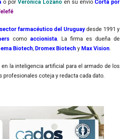
a
o por
Verónica Lozano
en su envío
Cortá por
elefé
sector farmacéutico del Uruguay
desde 1991 y
mers
como
accionista
. La firma es dueña de
ema Biotech
,
Dromex Biotech
y
Max Vision
.
 la inteligencia artificial para el armado de los
s profesionales coteja y redacta cada dato.