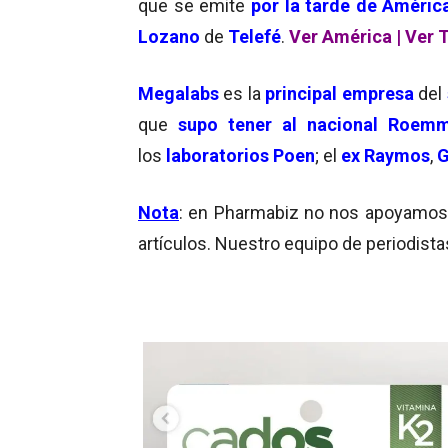
que se emite
por la tarde de Améric
Lozano
de
Telefé
.
Ver América
|
Ver T
Megalabs
es la
principal empresa
del
que
supo tener al nacional Roem
los
laboratorios Poen
; el
ex Raymos
,
G
Nota
: en Pharmabiz no nos apoyamos en
artículos. Nuestro equipo de periodista