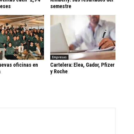
meses
semestre
Empresas
uevas oficinas en
Cartelera: Elea, Gador, Pfizer
a
y Roche