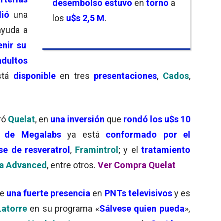
desembolso estuvo
en
torno
a
ió
una
los
u$s 2,5 M
.
yuda a
nir su
adultos
está
disponible
en tres
presentaciones
,
Cados
,
ró
Quelat
, en
una inversión
que
rondó los u$s 10
C de Megalabs
ya está
conformado por el
se de resveratrol
,
Framintrol
; y el
tratamiento
a Advanced
, entre otros.
Ver Compra Quelat
ne
una fuerte presencia
en
PNTs televisivos
y es
atorre
en su programa «
Sálvese quien pueda
»,