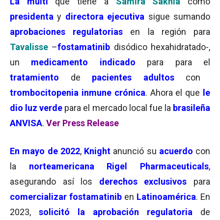
La multi
que tiene a
Samira Sakhia
como
presidenta
y
directora ejecutiva
sigue sumando
aprobaciones regulatorias
en la región para
Tavalisse
–
fostamatinib
disódico hexahidratado-,
un
medicamento indicado
para para el
tratamiento
de
pacientes adultos
con
trombocitopenia inmune crónica
. Ahora el que
le
dio luz verde
para el mercado local fue la
brasileña
ANVISA
.
Ver Press Release
En
mayo de 2022
,
Knight
anunció su
acuerdo
con
la
norteamericana Rigel Pharmaceuticals
,
asegurando así los
derechos exclusivos
para
comercializar fostamatinib
en
Latinoamérica
. En
2023,
solicitó la aprobación regulatoria
de