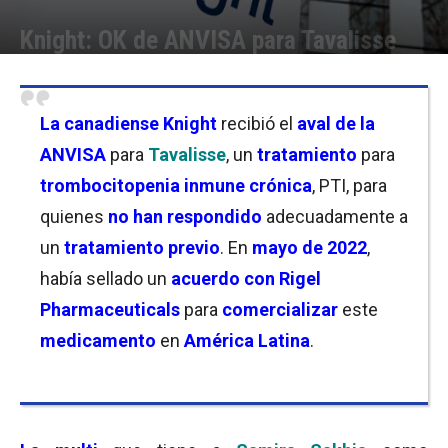
Knight: OK de ANVISA para Tavalisse
Por
Christian Atance
-
12/05/2026 12:45
La
canadiense Knight
recibió el
aval de la
ANVISA
para
Tavalisse
, un
tratamiento
para
trombocitopenia inmune crónica
, PTI, para
quienes
no han respondido
adecuadamente a
un
tratamiento previo
. En
mayo de 2022
,
había sellado un
acuerdo con Rigel
Pharmaceuticals
para
comercializar
este
medicamento
en
América Latina
.