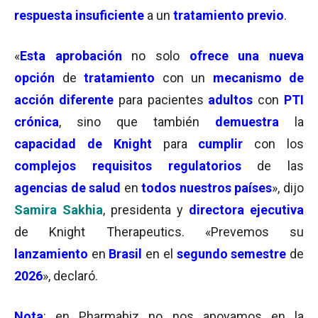
respuesta insuficiente
a un
tratamiento previo
.
«
Esta aprobación
no solo
ofrece una nueva
opción
de
tratamiento
con un
mecanismo de
acción diferente
para pacientes
adultos
con
PTI
crónica
, sino que también
demuestra
la
capacidad de Knight
para
cumplir
con los
complejos requisitos regulatorios
de las
agencias de salud
en
todos nuestros países
», dijo
Samira Sakhia
, presidenta y
directora ejecutiva
de Knight Therapeutics. «Prevemos su
lanzamiento
en
Brasil
en el
segundo semestre
de
2026
», declaró.
Nota
: en Pharmabiz no nos apoyamos en la