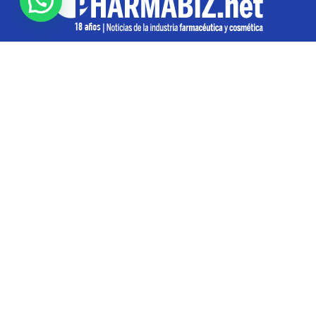
SOBRE NOSOTROS
Pharmabiz es un diario especializado en el quehacer
de la industria farmacéutica y cosmética. Investiga y
analiza noticias desde la Ciudad de Buenos Aires para
toda la región
Contáctanos:
info@pharmabiz.net
SEGUINOS