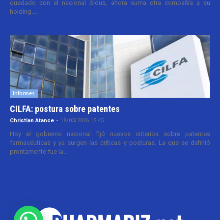
quedado con el nacional Sidus, ahora suma otra compañía a su
holding....
Informes
CILFA: postura sobre patentes
Christian Atance
-
18/03/2026 15:45
Hoy el gobierno nacional fijó nuevos criterios sobre patentes
farmacéuticas y ya surgen las críticas y posturas. La que se definió
prontamente fue la...