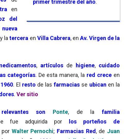
primer trimestre del año
.
tra
en
oz del
a
nueva
 y la
tercera
en
Villa Cabrera
, en
Av. Virgen de la
medicamentos
,
artículos
de
higiene
,
cuidado
as categorías
. De esta manera, la
red crece
en
e
1960
. El
resto
de las
farmacias
se
ubican
en la
dores
.
Ver sitio
 relevantes son
Ponte
, de la
familia
ue fue adquirida por
los porteños de
a por
Walter Pernochi
;
Farmacias Red
, de
Juan