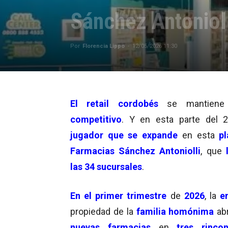
Sánchez Antoniol
Por
Florencia Lippo
-
12/05/2026 11:30
El retail cordobés
se mantiene
competitivo
. Y en esta parte del 
jugador que se expande
en esta
pl
Farmacias Sánchez Antoniolli
, que
las 34 sucursales
.
En el primer trimestre
de
2026
, la
e
propiedad de la
familia homónima
ab
nuevas farmacias
en
tres rinco