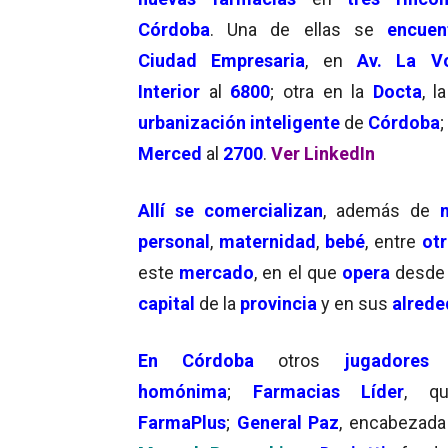
Córdoba
. Una de ellas se
encuen
Ciudad Empresaria
, en
Av. La V
Interior
al
6800
; otra en la
Docta
, l
urbanización inteligente
de
Córdoba
;
Merced
al
2700
.
Ver LinkedIn
Allí se comercializan
, además de
personal
,
maternidad
,
bebé
, entre
otr
este
mercado
, en el que
opera
desd
capital
de la
provincia
y en sus
alrede
En
Córdoba
otros
jugadores
homónima
;
Farmacias Líder
, q
FarmaPlus
;
General Paz
, encabezad