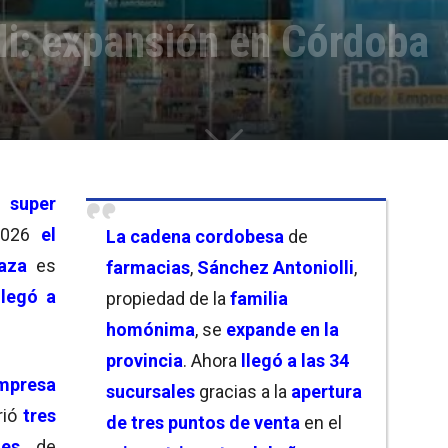
li: expansión en Córdoba
super
2026
el
La cadena
cordobesa
de
aza
es
farmacias
,
Sánchez Antoniolli
,
llegó a
propiedad de la
familia
homónima
, se
expande en la
provincia
. Ahora
llegó a las 34
mpresa
sucursales
gracias a la
apertura
rió
tres
de tres puntos de venta
en el
nes
de