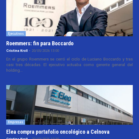
Ejecutivos
Roemmers: fin para Boccardo
Cristina Kroll
-
20/05/2026 13:00
En el grupo Roemmers se cerró el ciclo de Luciano Boccardo y tras
casi tres décadas. El ejecutivo actuaba como gerente general del
holding...
Empresas
Elea compra portafolio oncológico a Celnova