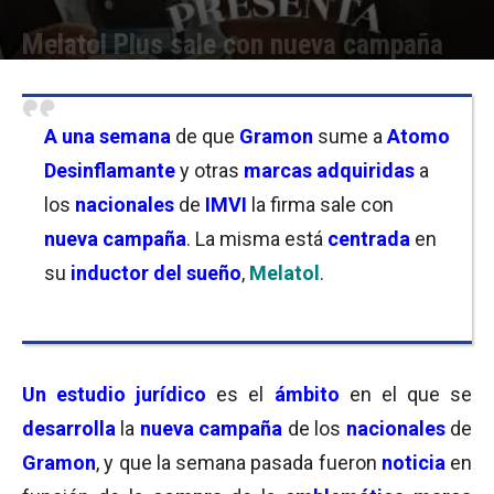
Melatol Plus sale con nueva campaña
Por
Fede Conde
-
16/09/2024 12:45
A una semana
de que
Gramon
sume a
Atomo
Desinflamante
y otras
marcas adquiridas
a
los
nacionales
de
IMVI
la firma sale con
nueva campaña
. La misma está
centrada
en
su
inductor del sueño
,
Melatol
.
Un estudio jurídico
es el
ámbito
en el que se
desarrolla
la
nueva campaña
de los
nacionales
de
Gramon
, y que la semana pasada fueron
noticia
en