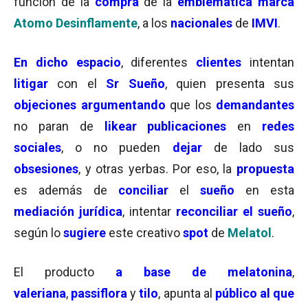
función de la
compra
de la
emblemática marca
Atomo Desinflamente
, a los
nacionales
de
IMVI
.
En dicho espacio
, diferentes
clientes
intentan
litigar
con el
Sr Sueño
, quien presenta sus
objeciones
argumentando
que los
demandantes
no paran de
likear
publicaciones
en
redes
sociales
, o no pueden
dejar
de lado sus
obsesiones
, y otras yerbas. Por eso, la
propuesta
es además de
conciliar
el
sueño
en esta
mediación jurídica
, intentar
reconciliar el sueño
,
según lo
sugiere
este creativo
spot
de
Melatol
.
El producto
a base de melatonina
,
valeriana
,
passiflora
y
tilo
, apunta al
público al que