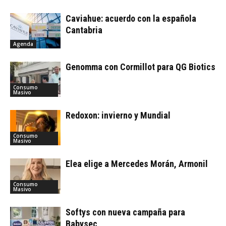
Caviahue: acuerdo con la española
Cantabria
Agenda
Genomma con Cormillot para QG Biotics
Consumo
Masivo
Redoxon: invierno y Mundial
Consumo
Masivo
Elea elige a Mercedes Morán, Armonil
Consumo
Masivo
Softys con nueva campaña para
Babysec