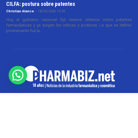
CILFA: postura sobre patentes
Christian Atance
-
18/03/2026 15:45
Hoy el gobierno nacional fijó nuevos criterios sobre patentes
farmacéuticas y ya surgen las críticas y posturas. La que se definió
prontamente fue la...
SOBRE NOSOTROS
Pharmabiz es un diario especializado en el quehacer
de la industria farmacéutica y cosmética. Investiga y
analiza noticias desde la Ciudad de Buenos Aires para