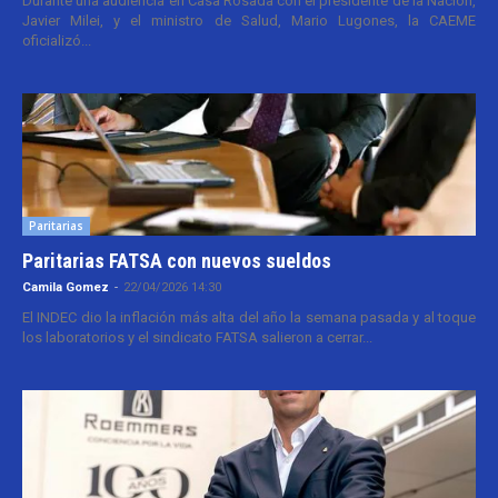
Durante una audiencia en Casa Rosada con el presidente de la Nación,
Javier Milei, y el ministro de Salud, Mario Lugones, la CAEME
oficializó...
Paritarias
Paritarias FATSA con nuevos sueldos
Camila Gomez
-
22/04/2026 14:30
El INDEC dio la inflación más alta del año la semana pasada y al toque
los laboratorios y el sindicato FATSA salieron a cerrar...