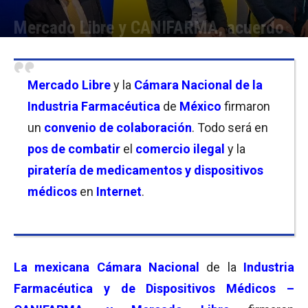
Mercado Libre y CANIFARMA, acuerdo
Por
Christian Atance
-
16/06/2026 12:15
Mercado Libre
y la
Cámara Nacional de la
Industria Farmacéutica
de
México
firmaron
un
convenio de colaboración
. Todo será en
pos de combatir
el
comercio ilegal
y la
piratería de medicamentos y dispositivos
médicos
en
Internet
.
La mexicana Cámara Nacional
de la
Industria
Farmacéutica y de Dispositivos Médicos –