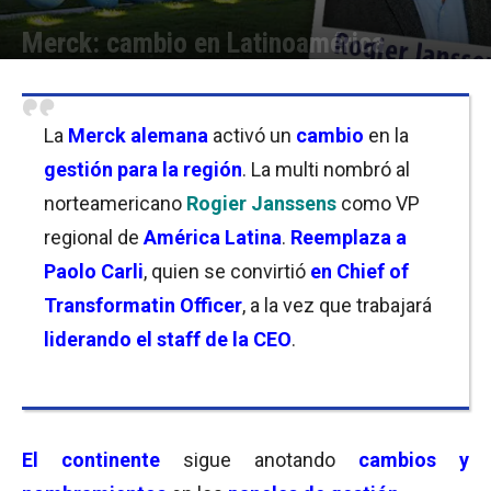
Merck: cambio en Latinoamérica
Por
Facundo Rivera
-
04/05/2022 09:15
La
Merck alemana
activó un
cambio
en la
gestión para la región
. La multi nombró al
norteamericano
Rogier Janssens
como VP
regional de
América Latina
.
Reemplaza a
Paolo Carli
, quien se convirtió
en Chief of
Transformatin Officer
, a la vez que trabajará
liderando el staff de la CEO
.
El continente
sigue anotando
cambios y