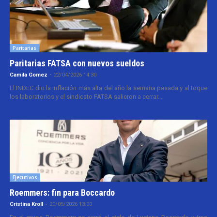
Paritarias
Paritarias FATSA con nuevos sueldos
Camila Gomez
-
22/04/2026 14:30
El INDEC dio la inflación más alta del año la semana pasada y al toque
los laboratorios y el sindicato FATSA salieron a cerrar...
Ejecutivos
Roemmers: fin para Boccardo
Cristina Kroll
-
20/05/2026 13:00