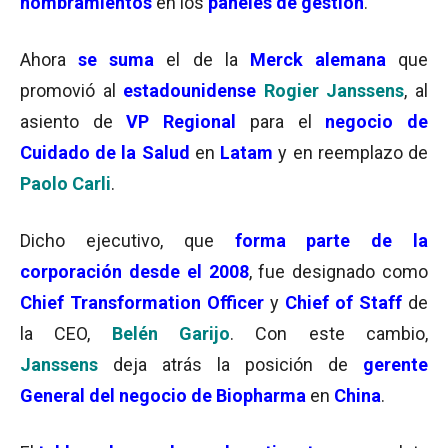
nombramientos
en los
paneles de gestión
.
Ahora
se suma
el de la
Merck alemana
que
promovió al
estadounidense
Rogier Janssens
, al
asiento de
VP Regional
para el
negocio de
Cuidado de la Salud
en
Latam
y en reemplazo de
Paolo Carli
.
Dicho ejecutivo, que
forma parte de la
corporación desde el 2008
, fue designado como
Chief Transformation Officer
y
Chief of Staff
de
la CEO,
B
elén Garijo
. Con este cambio,
Janssens
deja atrás la posición de
gerente
General del negocio de Biopharma
en
China
.