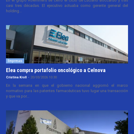
En el grupo Roemmers se cerró el ciclo de Luciano Boccardo y tras
casi tres décadas. El ejecutivo actuaba como gerente general del
holding...
Empresas
Elea compra portafolio oncológico a Celnova
Cristina Kroll
-
20/03/2026 10:30
En la semana en que el gobierno nacional aggiornó el marco
normativo para las patentes farmacéuticas tuvo lugar una transacción
y que va por...