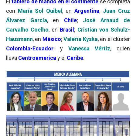
El
tablero de mando en el continente
se completa
con
María Sol Quibel
, en
Argentina
;
Juan Cruz
Álvarez García
, en
Chile
;
J
osé Arnaud de
Carvalho Coelho
, en
Brasil
;
Cristian von Schulz-
Hausmann
, en
México
;
Valeria Kyska
, en el cluster
Colombia-Ecuador
; y
Vanessa Vértiz
, quien
lleva
Centroamerica
y el
Caribe
.