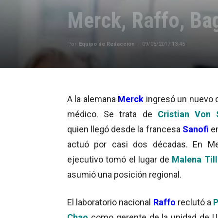
Merck, Raffo, Ba
Por
Equipo de Redacción
-
09/05/2017 13:45
A la alemana
Merck
ingresó un nuevo d
médico. Se trata de
Cristian Von 
quien llegó desde la francesa
Sanofi
e
actuó por casi dos décadas. En Me
ejecutivo tomó el lugar de
Malena Till
asumió una posición regional.
El laboratorio nacional
Raffo
reclutó a
P
Chao
como gerente de la unidad de Ur