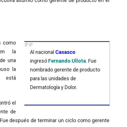
jecutiva asumió como gerente de producto en el
pa como
en la
Al nacional
Casasco
de una
ingresó
Fernando Ullota
. Fue
uso la
nombrado gerente de producto
o está
para las unidades de
Dermatología y Dolor.
ntró el
ente de
 Fue después de terminar un ciclo como gerente