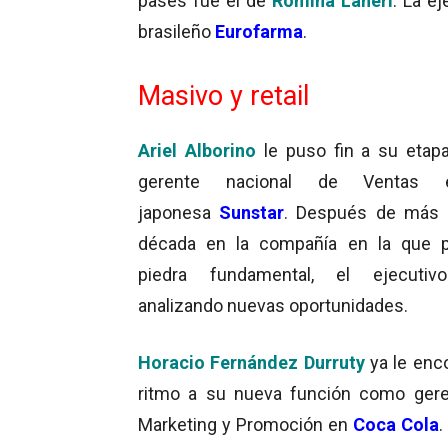
pases fue el de
Romina Laneri
. La e
brasileño
Eurofarma
.
Masivo y retail
Ariel Alborino
le puso fin a su eta
gerente nacional de Ventas 
japonesa
Sunstar
. Después de más 
década en la compañía en la que p
piedra fundamental, el ejecutiv
analizando nuevas oportunidades.
Horacio Fernández Durruty
ya le enco
ritmo a su nueva función como ger
Marketing y Promoción en
Coca Cola
.