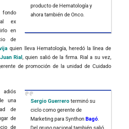
producto de Hematología y
l fondo
ahora también de Onco.
 al ex
irlo en
cio de
vija
quien lleva Hematología, heredó la línea de
Juan Rial
, quien salió de la firma. Rial a su vez,
erente de promoción de la unidad de Cuidado
diós
e una
Sergio Guerrero
terminó su
dad de
ciclo como gerente de
lugar de
Marketing para Synthon
Bagó
.
ocio de
Del grupo nacional también salió