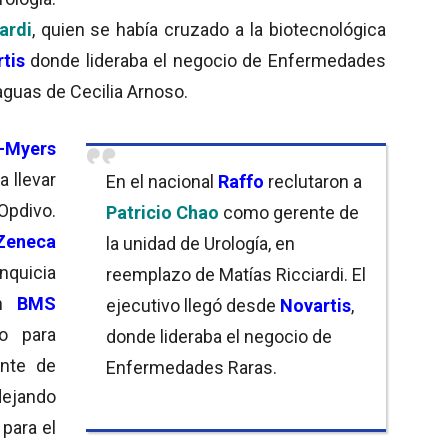
ardi
, quien se había cruzado a la biotecnológica
tis
donde lideraba el negocio de Enfermedades
aguas de Cecilia Arnoso.
l-Myers
a llevar
En el nacional
Raffo
reclutaron a
 Opdivo.
Patricio Chao
como gerente de
Zeneca
la unidad de Urología, en
quicia
reemplazo de Matías Ricciardi. El
En
BMS
ejecutivo llegó desde
Novartis
,
o para
donde lideraba el negocio de
ente de
Enfermedades Raras.
dejando
para el