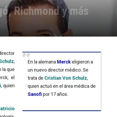
gó, Richmond y más
irector
Schulz
,
En la alemana
Merck
eligieron a
n la que
un nuevo director médico. Se
rck, el
trata de
Cristian Von Schulz
,
i
, quien
quien actuó en el área médica de
Sanofi
por 17 años.
atricio
ología.