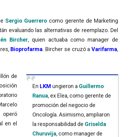
de
Sergio Guerrero
como gerente de Marketing
án evaluando las alternativas de reemplazo. Del
én Bircher
, quien actuaba como manager de
ares,
Bioprofarma
. Bircher se cruzó a
Varifarma
,
llón de
osición
En
LKM
ungieron a
Guillermo
torio
Ranua
, ex Elea, como gerente de
Marcelo
promoción del negocio de
 operó
Oncología. Asimismo, ampliaron
l en el
la responsabilidad de
Griselda
Churuvija
, como manager de