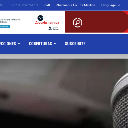
8
Sobre Pharmabiz
Staff
Pharmabiz En Los Medios
Language
armabiz.NET
ECCIONES
COBERTURAS
SUSCRIBITE