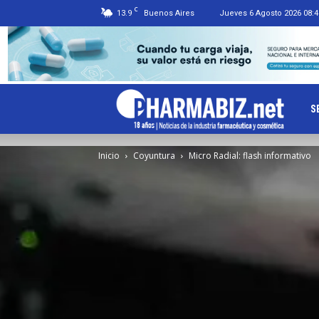
C
13.9
Buenos Aires
Jueves 6 Agosto 2026 08:4
Ph
S
Inicio
Coyuntura
Micro Radial: flash informativo