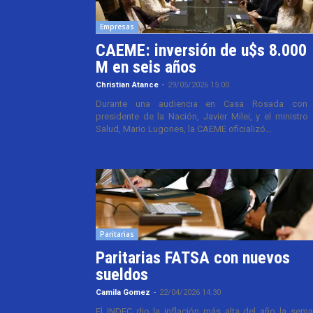
Empresas
CAEME: inversión de u$s 8.000
M en seis años
Christian Atance
-
29/05/2026 15:00
Durante una audiencia en Casa Rosada con 
presidente de la Nación, Javier Milei, y el ministro
Salud, Mario Lugones, la CAEME oficializó...
Paritarias
Paritarias FATSA con nuevos
sueldos
Camila Gomez
-
22/04/2026 14:30
El INDEC dio la inflación más alta del año la sem