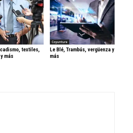
Coyuntura
adismo, textiles,
Le Blé, Trambús, vergüenza y
 y más
más