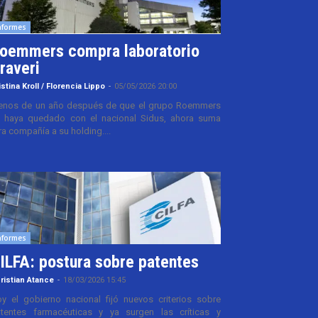
nformes
oemmers compra laboratorio
raveri
istina Kroll / Florencia Lippo
-
05/05/2026 20:00
nos de un año después de que el grupo Roemmers
 haya quedado con el nacional Sidus, ahora suma
ra compañía a su holding....
nformes
ILFA: postura sobre patentes
ristian Atance
-
18/03/2026 15:45
y el gobierno nacional fijó nuevos criterios sobre
tentes farmacéuticas y ya surgen las críticas y