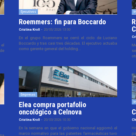
Ejecutivos
I
Roemmers: fin para Boccardo
R
C
Cristina Kroll
-
20/05/2026 13:00
Cr
En el grupo Roemmers se cerró el ciclo de Luciano
Boccardo y tras casi tres décadas. El ejecutivo actuaba
el
Me
como gerente general del holding...
 de
se
ot
Empresas
I
Elea compra portafolio
oncológico a Celnova
C
Cristina Kroll
-
20/03/2026 10:30
Ch
En la semana en que el gobierno nacional aggiornó el
Ho
marco normativo para las patentes farmacéuticas tuvo
pa
ana