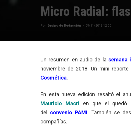
Micro Radial: fla
Por
Equipo de Redacción
-
09/11/2018 12:00
Un resumen en audio de la
semana i
noviembre de 2018. Un mini reporte 
Cosmética
.
En esta nueva edición resaltó el anu
Mauricio Macri
en que el quedó o
del
convenio
PAMI
. También se des
compañías.