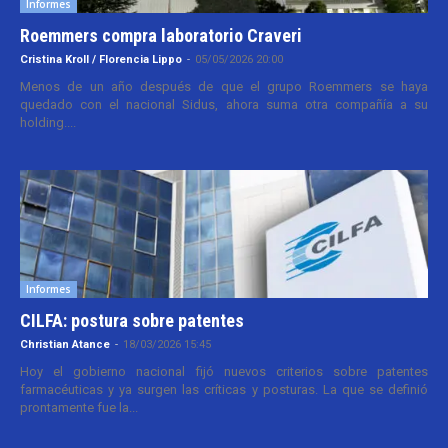
Informes
Roemmers compra laboratorio Craveri
Cristina Kroll / Florencia Lippo
-
05/05/2026 20:00
Menos de un año después de que el grupo Roemmers se haya
quedado con el nacional Sidus, ahora suma otra compañía a su
holding....
Informes
CILFA: postura sobre patentes
Christian Atance
-
18/03/2026 15:45
Hoy el gobierno nacional fijó nuevos criterios sobre patentes
farmacéuticas y ya surgen las críticas y posturas. La que se definió
prontamente fue la...