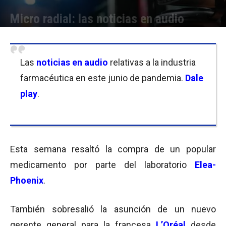
Micro radial: las noticias en audio
Por
Equipo de Redacción
-
19/06/2020 13:00
Las
noticias en audio
relativas a la industria
farmacéutica en este junio de pandemia.
Dale
play
.
Esta semana resaltó la compra de un popular
medicamento por parte del laboratorio
Elea-
Phoenix
.
También sobresalió la asunción de un nuevo
gerente general para la francesa
L’Oréal
desde