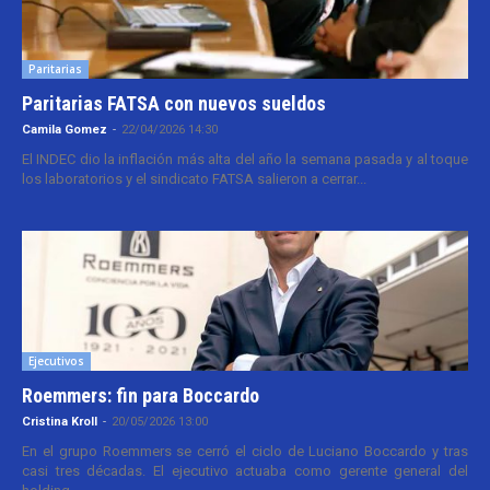
Paritarias
Paritarias FATSA con nuevos sueldos
Camila Gomez
-
22/04/2026 14:30
El INDEC dio la inflación más alta del año la semana pasada y al toque
los laboratorios y el sindicato FATSA salieron a cerrar...
Ejecutivos
Roemmers: fin para Boccardo
Cristina Kroll
-
20/05/2026 13:00
En el grupo Roemmers se cerró el ciclo de Luciano Boccardo y tras
casi tres décadas. El ejecutivo actuaba como gerente general del