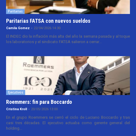
Paritarias
Paritarias FATSA con nuevos sueldos
Camila Gomez
-
22/04/2026 14:30
El INDEC dio la inflación más alta del año la semana pasada y al toque
los laboratorios y el sindicato FATSA salieron a cerrar...
Ejecutivos
Roemmers: fin para Boccardo
Cristina Kroll
-
20/05/2026 13:00
En el grupo Roemmers se cerró el ciclo de Luciano Boccardo y tras
casi tres décadas. El ejecutivo actuaba como gerente general del
holding...