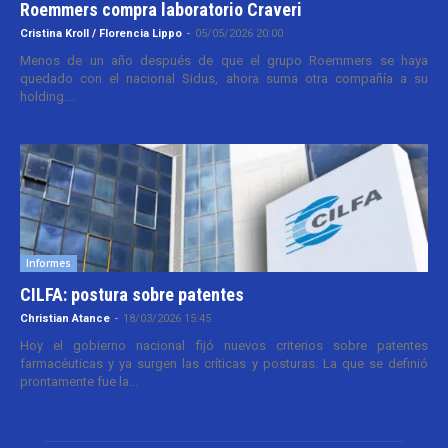
Roemmers compra laboratorio Craveri
Cristina Kroll / Florencia Lippo
-
05/05/2026 20:00
Menos de un año después de que el grupo Roemmers se haya
quedado con el nacional Sidus, ahora suma otra compañía a su
holding....
Informes
CILFA: postura sobre patentes
Christian Atance
-
18/03/2026 15:45
Hoy el gobierno nacional fijó nuevos criterios sobre patentes
farmacéuticas y ya surgen las críticas y posturas. La que se definió
prontamente fue la...