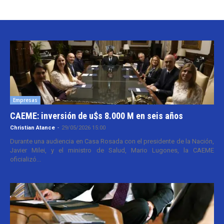
Empresas
CAEME: inversión de u$s 8.000 M en seis años
Christian Atance
-
29/05/2026 15:00
Durante una audiencia en Casa Rosada con el presidente de la Nación,
Javier Milei, y el ministro de Salud, Mario Lugones, la CAEME
oficializó...