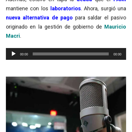
mantiene con los
laboratorios
. Ahora, surgió una
nueva alternativa de pago
para saldar el pasivo
originado en la gestión de gobierno de
Mauricio
Macri
.
Reproductor
00:00
00:00
de
audio