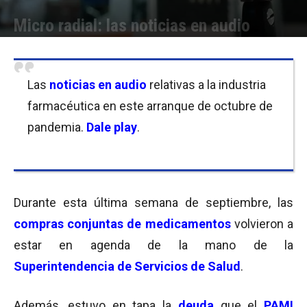
Micro radial: las noticias en audio
Por
Equipo de Redacción
-
02/10/2020 12:45
Las
noticias en audio
relativas a la industria
farmacéutica en este arranque de octubre de
pandemia.
Dale play
.
Durante esta última semana de septiembre, las
compras conjuntas de medicamentos
volvieron a
estar en agenda de la mano de la
Superintendencia de Servicios de Salud
.
Además, estuvo en tapa la
deuda
que el
PAMI