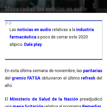
Micro radial: las noticias en audio
Por
Equipo de Redacción
-
27/11/2020 12:00
Las
noticias en audio
relativas a la
industria
farmacéutica
a poco de cerrar este 2020
atípico.
Dale play
.
En esta última semana de noviembre, las
paritarias
del
gremio FATSA
obtuvieron el último
refresh
del
año.
El
Ministerio de Salud de la Nación
preadjudicó
una
mega licitación
relativa al programa
Remediar
.