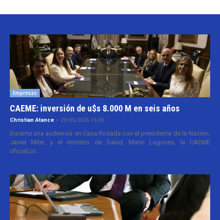
Empresas
CAEME: inversión de u$s 8.000 M en seis años
Christian Atance
-
29/05/2026 15:00
Durante una audiencia en Casa Rosada con el presidente de la Nación,
Javier Milei, y el ministro de Salud, Mario Lugones, la CAEME
oficializó...