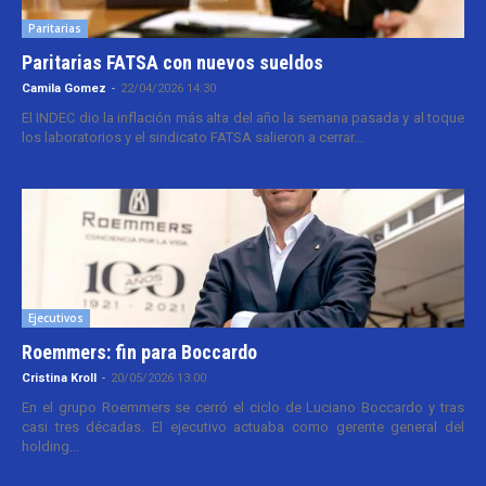
Paritarias
Paritarias FATSA con nuevos sueldos
Camila Gomez
-
22/04/2026 14:30
El INDEC dio la inflación más alta del año la semana pasada y al toque
los laboratorios y el sindicato FATSA salieron a cerrar...
Ejecutivos
Roemmers: fin para Boccardo
Cristina Kroll
-
20/05/2026 13:00
En el grupo Roemmers se cerró el ciclo de Luciano Boccardo y tras
casi tres décadas. El ejecutivo actuaba como gerente general del
holding...