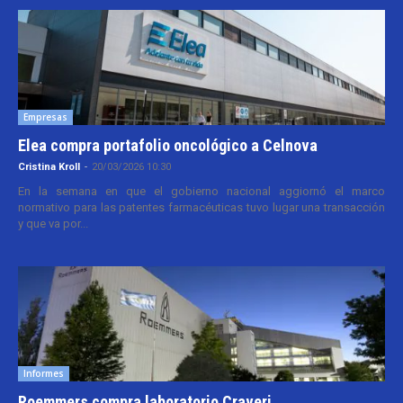
Empresas
Elea compra portafolio oncológico a Celnova
Cristina Kroll
-
20/03/2026 10:30
En la semana en que el gobierno nacional aggiornó el marco
normativo para las patentes farmacéuticas tuvo lugar una transacción
y que va por...
Informes
Roemmers compra laboratorio Craveri