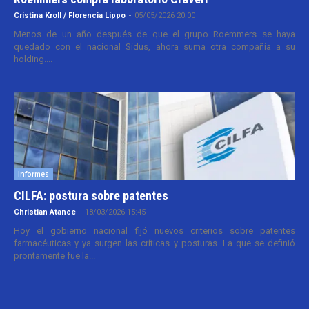
Cristina Kroll / Florencia Lippo
-
05/05/2026 20:00
Menos de un año después de que el grupo Roemmers se haya
quedado con el nacional Sidus, ahora suma otra compañía a su
holding....
Informes
CILFA: postura sobre patentes
Christian Atance
-
18/03/2026 15:45
Hoy el gobierno nacional fijó nuevos criterios sobre patentes
farmacéuticas y ya surgen las críticas y posturas. La que se definió
prontamente fue la...