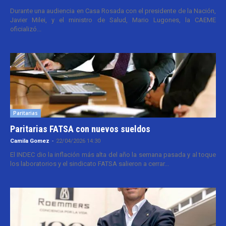
Durante una audiencia en Casa Rosada con el presidente de la Nación,
Javier Milei, y el ministro de Salud, Mario Lugones, la CAEME
oficializó...
Paritarias
Paritarias FATSA con nuevos sueldos
Camila Gomez
-
22/04/2026 14:30
El INDEC dio la inflación más alta del año la semana pasada y al toque
los laboratorios y el sindicato FATSA salieron a cerrar...