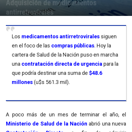
Adquisición de medicamentos
antirretrovirales
Por
Florencia Costas / Mariana Currás / Javier Bartolomeo
-
27/11/2020 13:00
Los
medicamentos antirretrovirales
siguen
en el foco de las
compras públicas
. Hoy la
cartera de Salud de la Nación puso en marcha
una
contratación directa de urgencia
para la
que podría destinar una suma de
$48.6
millones
(u$s 561.3 mil).
A poco más de un mes de terminar el año, el
Ministerio de Salud de la Nación
abrió una nueva