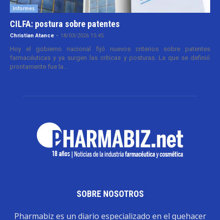
Informes
CILFA: postura sobre patentes
Christian Atance
-
18/03/2026 15:45
Hoy el gobierno nacional fijó nuevos criterios sobre patentes
farmacéuticas y ya surgen las críticas y posturas. La que se definió
prontamente fue la...
SOBRE NOSOTROS
Pharmabiz es un diario especializado en el quehacer