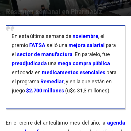
Resumen semanal en Pharmabiz
Por
Mariana Curras
-
27/11/2020 21:00
En esta última semana de
noviembre
, el
gremio
FATSA
selló una
mejora salarial
para
el
sector de manufactura
. En paralelo, fue
preadjudicada
una
mega compra pública
enfocada en
medicamentos esenciales
para
el programa
Remediar
, y en la que están en
juego
$2.700 millones
(u$s 31,3 millones).
En el cierre del anteúltimo mes del año, la
agenda