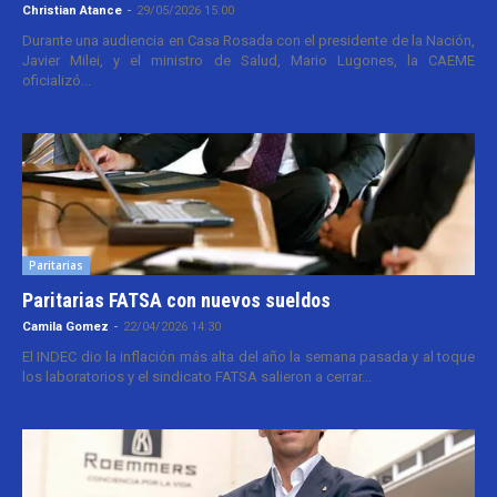
Christian Atance
-
29/05/2026 15:00
Durante una audiencia en Casa Rosada con el presidente de la Nación,
Javier Milei, y el ministro de Salud, Mario Lugones, la CAEME
oficializó...
Paritarias
Paritarias FATSA con nuevos sueldos
Camila Gomez
-
22/04/2026 14:30
El INDEC dio la inflación más alta del año la semana pasada y al toque
los laboratorios y el sindicato FATSA salieron a cerrar...