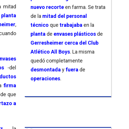
a mitad
nuevo recorte
en farma. Se trata
u
planta
de la
mitad del personal
heimer
,
técnico
que
trabajaba
en la
cuando
planta
de
envases plásticos
de
Gerresheimer cerca del Club
Atlético All Boys
. La misma
nvases
quedó completamente
os
-del
desmontada
y
fuera
de
ductos
operaciones
.
a
firma
 de que
rtazo a
z
, la