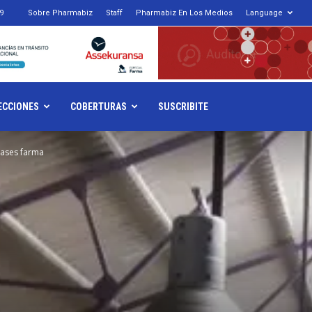
9
Sobre Pharmabiz
Staff
Pharmabiz En Los Medios
Language
armabiz.NET
ECCIONES
COBERTURAS
SUSCRIBITE
vases farma