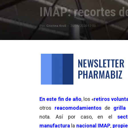
IMAP: recortes de
Por
Cristina Kroll
-
26/11/2020 12:00
En este fin de año
, los «
retiros volunt
otros
reacomodamientos
de
grilla
nota. Así por caso, en el
sec
manufactura
la
nacional IMAP
,
propi