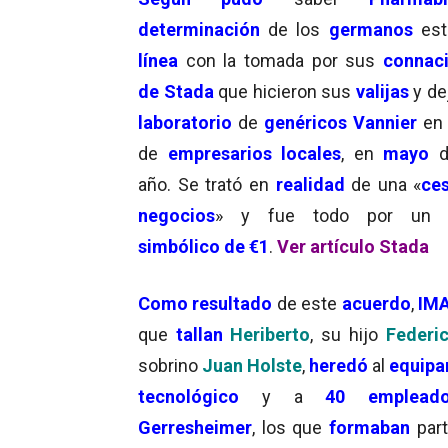
determinación
de los
germanos
es
línea
con la tomada por sus
connac
de Stada
que hicieron sus
valijas
y de
laboratorio
de
genéricos Vannier
en
de
empresarios
locales
, en
mayo
d
año. Se trató en
realidad
de una «
ce
negocios
» y fue todo por u
simbólico de €1
.
Ver artículo Stada
Como resultado
de este
acuerdo
,
IM
que
tallan
Heriberto
, su hijo
Federi
sobrino
Juan Holste
,
heredó
al
equipa
tecnológico
y a
40 emplead
Gerresheimer
, los que
formaban
par