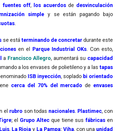
e
fuentes off
,
los acuerdos
de
desvinculación
mnización simple
y se están pagando bajo
cuotas
.
s
se está
terminando de concretar
durante este
ciones
en el
Parque Industrial OKs
. Con esto,
l
a
Francisco Allegro
, aumentará su
capacidad
mando a los envases de polietileno y a las
tapas
enominado
ISB inyección
, soplado
bi orientado
tiene
cerca del 70% del mercado
de
envases
n el
rubro
son todas
nacionales
.
Plastimec
, con
Tigre
; el
Grupo Altec
que tiene sus
fábricas
en
Luis
,
La Rioja
y
La Pampa
;
Viha
, con una
unidad