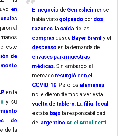
tuvo
en
El negocio
de
Gerresheimer
se
ionales
había visto
golpeado
por
dos
jaron al
razones
: la
caída
de las
 manos
compras
desde
Bayer Brasil
y el
e este
descenso
en la demanda de
sión de
envases para muestras
n
monto
médicas
. Sin embargo, el
mercado
resurgió con el
COVID-19
. Pero los
alemanes
AP
en la
no le dieron tiempo a ver esta
co
y su
vuelta de tablero
. La
filial local
miento
estaba
bajo
la responsabilidad
os de
del
argentino
Ariel Antolinetti
.
te de la