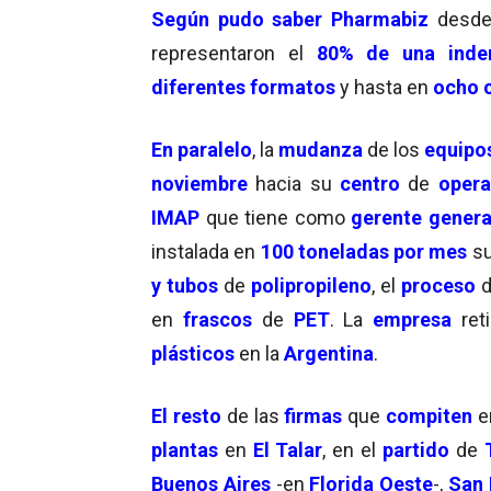
Según pudo saber Pharmabiz
desd
representaron el
80% de una inde
diferentes
formatos
y hasta en
ocho 
En paralelo
, la
mudanza
de los
equipo
noviembre
hacia su
centro
de
opera
IMAP
que tiene como
gerente genera
instalada en
100 toneladas por mes
su
y tubos
de
polipropileno
, el
proceso
d
en
frascos
de
PET
. La
empresa
re
plásticos
en la
Argentina
.
El resto
de las
firmas
que
compiten
e
plantas
en
El Talar
, en el
partido
de
Buenos Aires
-en
Florida Oeste
-,
San 