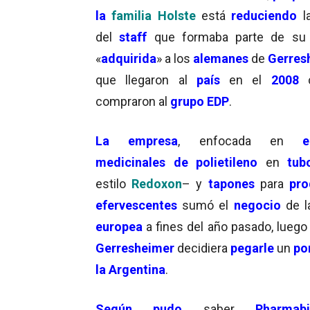
la
familia Holste
está
reduciendo
l
del
staff
que formaba parte de s
«
adquirida
» a los
alemanes
de
Gerres
que llegaron al
país
en el
2008
compraron al
grupo EDP
.
La empresa
, enfocada en
e
medicinales de polietileno
en
t
ub
estilo
Redoxon
– y
tapones
para
pro
efervescente
s
sumó el
negocio
de l
europea
a fines del año pasado, luego
Gerresheimer
decidiera
pegarle
un
po
la Argentina
.
Según pudo
saber
Pharmabi