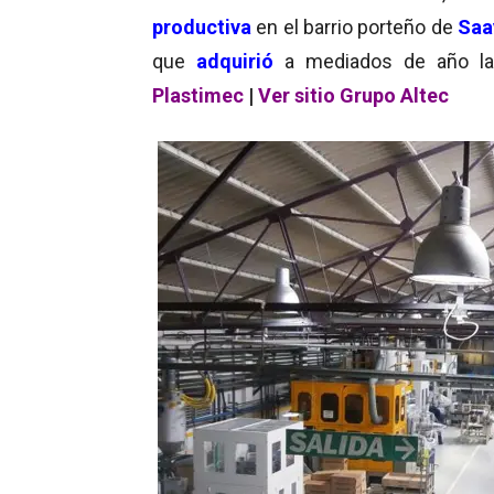
productiva
en el barrio porteño de
Saa
que
adquirió
a mediados de año l
Plastimec
|
Ver sitio Grupo Altec