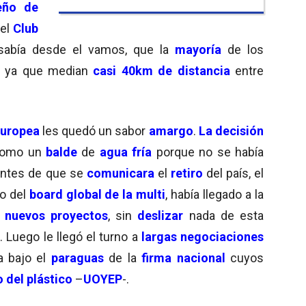
teño de
el
Club
 sabía desde el vamos, que la
mayoría
de los
, ya que median
casi 40km de distancia
entre
 europea
les quedó un sabor
amargo
.
La decisión
omo un
balde
de
agua fría
porque no se había
antes de que se
comunicara
el
retiro
del país, el
o del
board global de la multi
, había llegado a la
nuevos proyectos
, sin
deslizar
nada de esta
. Luego le llegó el turno a
largas negociaciones
ya bajo el
paraguas
de la
firma nacional
cuyos
 del plástico
–
UOYEP
-.