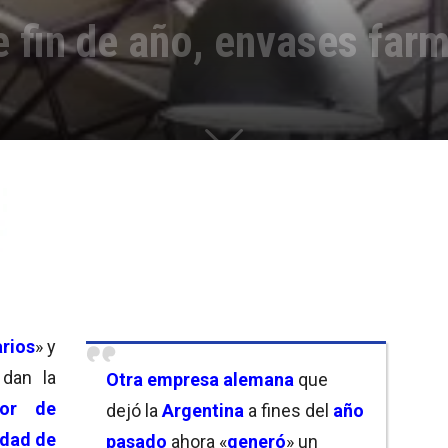
 fin de año, envases far
arios
» y
dan la
Otra empresa alemana
que
tor de
dejó la
Argentina
a fines del
año
edad de
pasado
ahora «
generó
» un