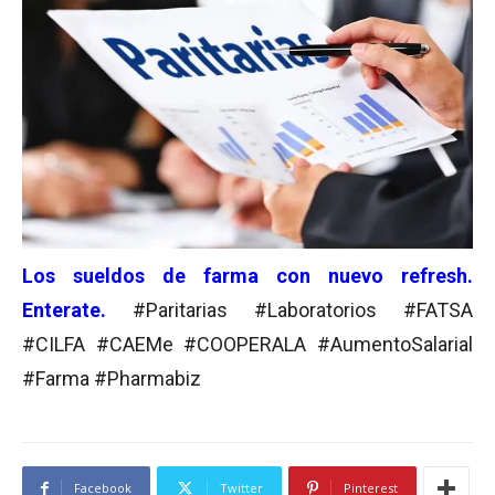
Los sueldos de farma con nuevo refresh.
Enterate.
#Paritarias #Laboratorios #FATSA
#CILFA #CAEMe #COOPERALA #AumentoSalarial
#Farma #Pharmabiz
Facebook
Twitter
Pinterest