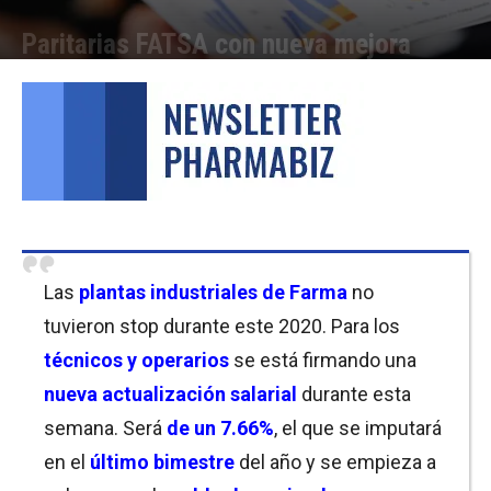
Paritarias FATSA con nueva mejora
Por
Javier Bartolomeo
-
24/11/2020 12:45
Las
plantas industriales de Farma
no
tuvieron stop durante este 2020. Para los
técnicos y operarios
se está firmando una
nueva actualización salarial
durante esta
semana. Será
de un 7.66%
, el que se imputará
en el
último bimestre
del año y se empieza a