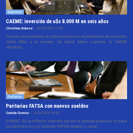
Empresas
CAEME: inversión de u$s 8.000 M en seis años
Christian Atance
-
29/05/2026 15:00
Durante una audiencia en Casa Rosada con el presidente de la Nación,
Javier Milei, y el ministro de Salud, Mario Lugones, la CAEME
oficializó...
Paritarias
Paritarias FATSA con nuevos sueldos
Camila Gomez
-
22/04/2026 14:30
El INDEC dio la inflación más alta del año la semana pasada y al toque
los laboratorios y el sindicato FATSA salieron a cerrar...