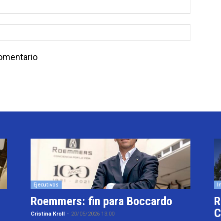
comentario
Ejecutivos
I
Roemmers: fin para Boccardo
R
C
Cristina Kroll
-
20/05/2026 13:00