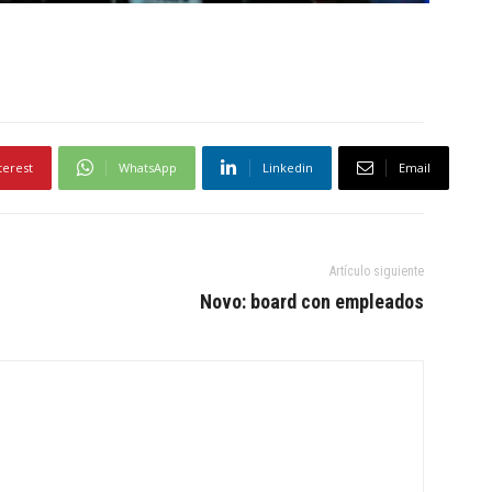
terest
WhatsApp
Linkedin
Email
Artículo siguiente
Novo: board con empleados