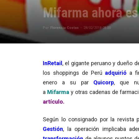
Mifarma ahora e
Por
Florencia Costas
-
28/02/2018 08:00
InRetail
, el gigante peruano y dueño d
los shoppings de Perú
adquirió
a f
enero a su par
Quicorp
, que nu
a
Mifarma
y otras cadenas de farmac
artículo.
Según lo consignado por la revista 
Gestión
, la operación implicaba ad
transformación
de algunos puntos d