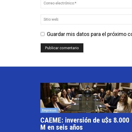
Guardar mis datos para el próximo 
Empresas
CAEME: inversión de u$s 8.000
M en seis años