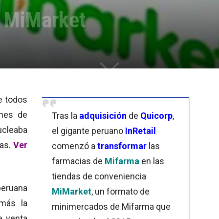
s MiMarket
e todos
ines de
Tras la
adquisición
de
Quicorp
,
cleaba
el gigante peruano
InRetail
ias.
Ver
comenzó a
transformar
las
farmacias de
Mifarma
en las
tiendas de conveniencia
peruana
MiMarket
, un formato de
emás la
minimercados de Mifarma que
e venta