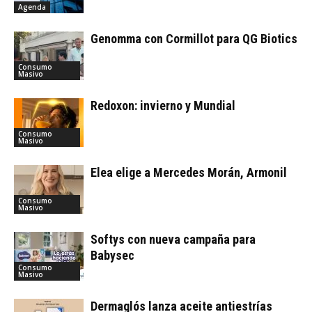
Agenda
Genomma con Cormillot para QG Biotics
Consumo
Masivo
Redoxon: invierno y Mundial
Consumo
Masivo
Elea elige a Mercedes Morán, Armonil
Consumo
Masivo
Softys con nueva campaña para
Babysec
Consumo
Masivo
Dermaglós lanza aceite antiestrías