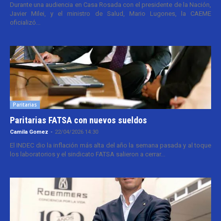
Durante una audiencia en Casa Rosada con el presidente de la Nación,
Javier Milei, y el ministro de Salud, Mario Lugones, la CAEME
oficializó...
Paritarias
Paritarias FATSA con nuevos sueldos
Camila Gomez
-
22/04/2026 14:30
El INDEC dio la inflación más alta del año la semana pasada y al toque
los laboratorios y el sindicato FATSA salieron a cerrar...