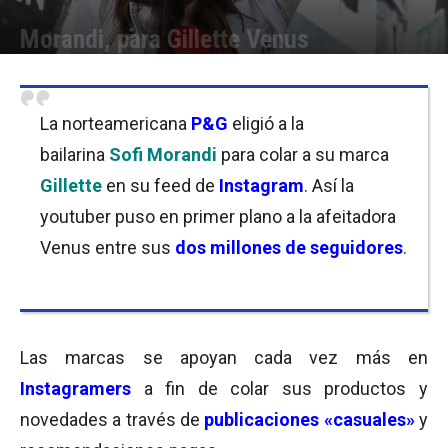
Morandi, para Gillette Venus
Por
Equipo de Redacción
-
03/06/2019 09:15
La norteamericana
P&G
eligió a la
bailarina
Sofi Morandi
para colar a su marca
Gillette
en su feed de
Instagram
. Así la
youtuber puso en primer plano a la afeitadora
Venus entre sus
dos millones de seguidores
.
Las marcas se apoyan cada vez más en
Instagramers
a fin de colar sus productos y
novedades a través de
publicaciones «casuales»
y