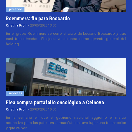
Ejecutivos
Roemmers: fin para Boccardo
Cristina Kroll
-
20/05/2026 13:00
En el grupo Roemmers se cerró el ciclo de Luciano Boccardo y tras
casi tres décadas. El ejecutivo actuaba como gerente general del
holding...
Empresas
Elea compra portafolio oncológico a Celnova
Cristina Kroll
-
20/03/2026 10:30
En la semana en que el gobierno nacional aggiornó el marco
normativo para las patentes farmacéuticas tuvo lugar una transacción
y que va por...