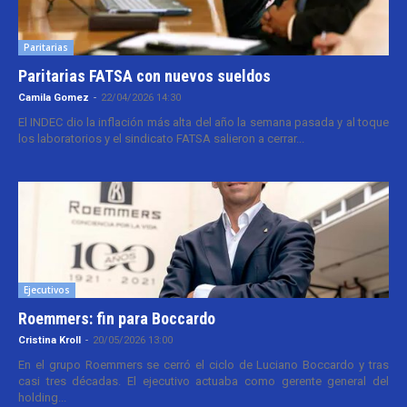
Paritarias
Paritarias FATSA con nuevos sueldos
Camila Gomez
-
22/04/2026 14:30
El INDEC dio la inflación más alta del año la semana pasada y al toque
los laboratorios y el sindicato FATSA salieron a cerrar...
Ejecutivos
Roemmers: fin para Boccardo
Cristina Kroll
-
20/05/2026 13:00
En el grupo Roemmers se cerró el ciclo de Luciano Boccardo y tras
casi tres décadas. El ejecutivo actuaba como gerente general del
holding...