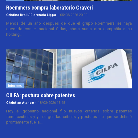
Roemmers compra laboratorio Craveri
Cristina Kroll / Florencia Lippo
-
05/05/2026 20:00
Menos de un año después de que el grupo Roemmers se haya
quedado con el nacional Sidus, ahora suma otra compañía a su
holding....
Informes
CILFA: postura sobre patentes
Christian Atance
-
18/03/2026 15:45
Hoy el gobierno nacional fijó nuevos criterios sobre patentes
farmacéuticas y ya surgen las críticas y posturas. La que se definió
prontamente fue la...