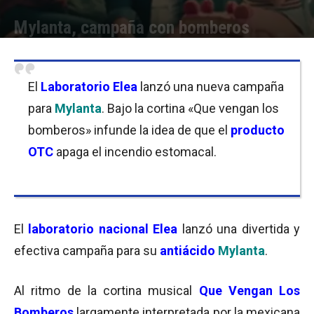
Mylanta, campaña con bomberos
Por
Equipo de Redacción
-
07/05/2018 09:15
El
Laboratorio Elea
lanzó una nueva campaña
para
Mylanta
. Bajo la cortina «Que vengan los
bomberos» infunde la idea de que el
producto
OTC
apaga el incendio estomacal.
El
laboratorio nacional Elea
lanzó una divertida y
efectiva campaña para su
antiácido
Mylanta
.
Al ritmo de la cortina musical
Que Vengan Los
Bomberos
largamente interpretada por la mexicana