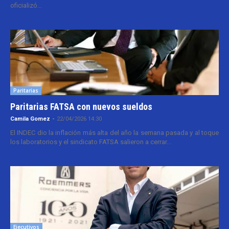
oficializó...
Paritarias
Paritarias FATSA con nuevos sueldos
Camila Gomez
-
22/04/2026 14:30
El INDEC dio la inflación más alta del año la semana pasada y al toque
los laboratorios y el sindicato FATSA salieron a cerrar...
Ejecutivos