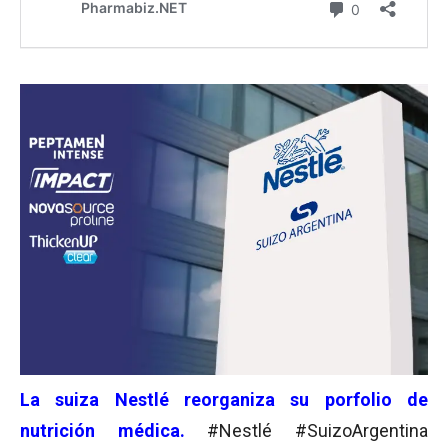
La suiza Nestlé reorganiza su porfolio de
nutrición médica.
#Nestlé #SuizoArgentina