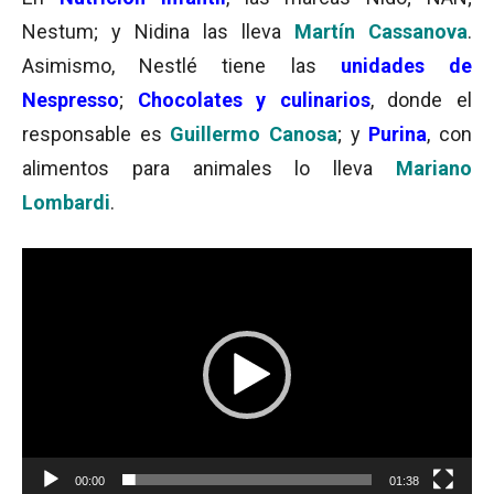
Nestum; y Nidina las lleva
Martín Cassanova
.
Asimismo, Nestlé tiene las
unidades de
Nespresso
;
Chocolates y culinarios
, donde el
responsable es
Guillermo Canosa
; y
Purina
, con
alimentos para animales lo lleva
Mariano
Lombardi
.
Reproductor
de
vídeo
00:00
01:38