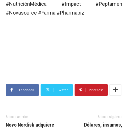
#NutriciónMédica #Impact #Peptamen
#Novasource #Farma #Pharmabiz
Facebook
Twitter
Pinterest
Artículo anterior
Artículo siguiente
Novo Nordisk adquiere
Dólares, insumos,