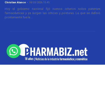
Christian Atance
-
18/03/2026 15:45
Hoy el gobierno nacional fijó nuevos criterios sobre patentes
farmacéuticas y ya surgen las críticas y posturas. La que se definió
prontamente fue la...
SOBRE NOSOTROS
Pharmabiz es un diario especializado en el quehacer
de la industria farmacéutica y cosmética. Investiga y
analiza noticias desde la Ciudad de Buenos Aires para
toda la región