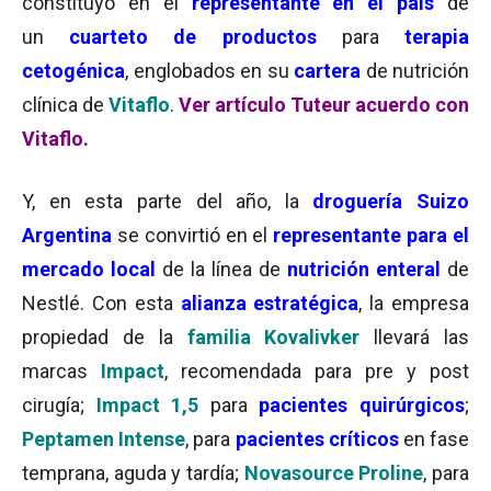
constituyó en el
representante en el país
de
un
cuarteto de productos
para
terapia
cetogénica
, englobados en su
cartera
de nutrición
clínica de
Vitaflo
.
Ver artículo Tuteur acuerdo con
Vitaflo.
Y, en esta parte del año, la
droguería Suizo
Argentina
se convirtió en el
representante para el
mercado local
de la línea de
nutrición enteral
de
Nestlé. Con esta
alianza estratégica
, la empresa
propiedad de la
familia Kovalivker
llevará las
marcas
Impact
, recomendada para pre y post
cirugía;
Impact 1,5
para
pacientes quirúrgicos
;
Peptamen Intense
, para
pacientes críticos
en fase
temprana, aguda y tardía;
Novasource Proline
, para