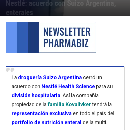
Nestlé: acuerdo con Suizo Argentina,
enterales
Por
Cristina Kroll
-
01/09/2022 14:15
La
droguería Suizo Argentina
cerró un
acuerdo con
Nestlé Health Science
para su
división hospitalaria
. Así la compañía
propiedad de la
familia Kovalivker
tendrá la
representación exclusiva
en todo el país del
portfolio de nutrición enteral
de la multi.