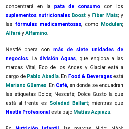
concentrará en la
pata de consumo
con los
suplementos nutricionales
Boost
y
Fiber Mais
; y
las
fórmulas medicamentosas
, como
Modulen
;
Alfaré
y
Alfamino
.
Nestlé opera con
más de siete unidades de
negocios
. La
división Aguas
, que engloba a las
marcas Vital; Eco de los Andes y Glaciar está a
cargo de
Pablo Abadía
. En
Food & Beverages
está
Mariano Güemes
. En
Café
, en donde se encuadran
las etiquetas Dolce; Nescafé; Dolce Gusto la que
está al frente es
Soledad Ballart
; mientras que
Nestlé Profesional
esta bajo
Matías Azpiazu
.
En
Nutrición Infantil
, las marcas Nido; NAN;