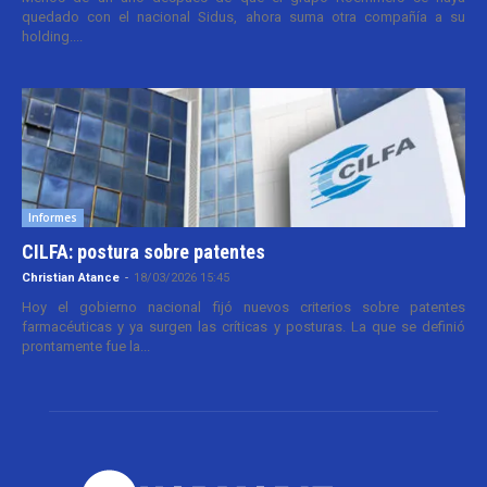
quedado con el nacional Sidus, ahora suma otra compañía a su
holding....
Informes
CILFA: postura sobre patentes
Christian Atance
-
18/03/2026 15:45
Hoy el gobierno nacional fijó nuevos criterios sobre patentes
farmacéuticas y ya surgen las críticas y posturas. La que se definió
prontamente fue la...