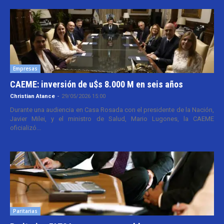
Empresas
CAEME: inversión de u$s 8.000 M en seis años
Christian Atance
-
29/05/2026 15:00
Durante una audiencia en Casa Rosada con el presidente de la Nación,
Javier Milei, y el ministro de Salud, Mario Lugones, la CAEME
oficializó...
Paritarias