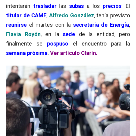
intentarán
trasladar
las
subas
a los
precios
. El
titular de CAME
,
Alfredo González
, tenía previsto
reunirse
el martes con la
secretaria de Energía
,
Flavia Royón
, en la
sede
de la entidad, pero
finalmente se
pospuso
el encuentro para la
semana próxima
.
Ver artículo Clarín.