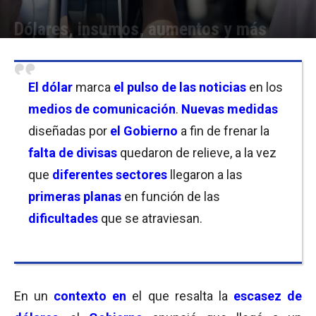
Dólares, insumos, aumentos y más
Por
Anto Campanaro
-
01/09/2022 19:00
El dólar
marca
el pulso de las noticias
en los
medios de comunicación
.
Nuevas medidas
diseñadas por
el Gobierno
a fin de frenar la
falta de divisas
quedaron de relieve, a la vez
que
diferentes sectores
llegaron a las
primeras planas
en función de las
dificultades
que se atraviesan.
En un
contexto en
el que resalta la
escasez de