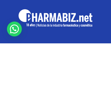
SOBRE NOSOTROS
Pharmabiz es un diario especializado en el quehacer
de la industria farmacéutica y cosmética. Investiga y
analiza noticias desde la Ciudad de Buenos Aires para
toda la región
Contáctanos:
info@pharmabiz.net
SEGUINOS