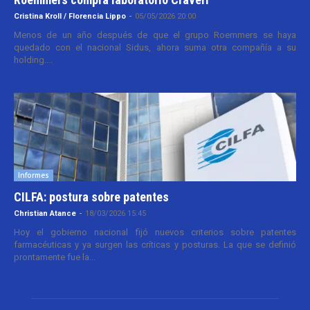
Cristina Kroll / Florencia Lippo
-
05/05/2026 20:00
Menos de un año después de que el grupo Roemmers se haya
quedado con el nacional Sidus, ahora suma otra compañía a su
holding....
Informes
CILFA: postura sobre patentes
Christian Atance
-
18/03/2026 15:45
Hoy el gobierno nacional fijó nuevos criterios sobre patentes
farmacéuticas y ya surgen las críticas y posturas. La que se definió
prontamente fue la...