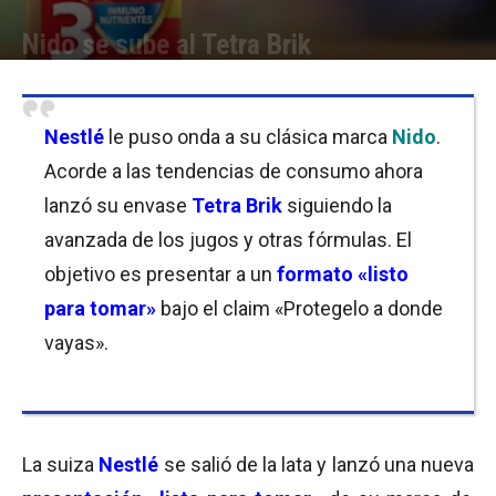
Nido se sube al Tetra Brik
Por
Equipo de Redacción
-
25/06/2019 09:15
Nestlé
le puso onda a su clásica marca
Nido
.
Acorde a las tendencias de consumo ahora
lanzó su envase
Tetra Brik
siguiendo la
avanzada de los jugos y otras fórmulas. El
objetivo es presentar a un
formato «listo
para tomar»
bajo el claim «Protegelo a donde
vayas».
La suiza
Nestlé
se salió de la lata y lanzó una nueva