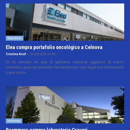
Empresas
Elea compra portafolio oncológico a Celnova
Cristina Kroll
-
20/03/2026 10:30
En la semana en que el gobierno nacional aggiornó el marco
normativo para las patentes farmacéuticas tuvo lugar una transacción
y que va por...
Informes
Roemmers compra laboratorio Craveri