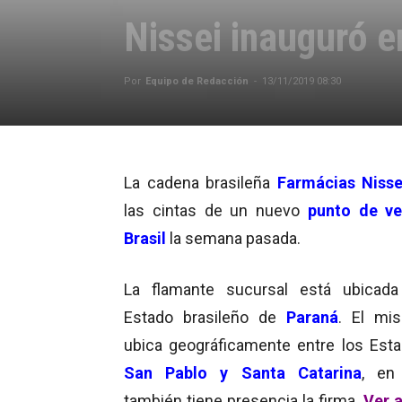
Nissei inauguró e
Por
Equipo de Redacción
-
13/11/2019 08:30
La cadena brasileña
Farmácias Nisse
las cintas de un nuevo
punto de ve
Brasil
la semana pasada.
La flamante sucursal está ubicad
Estado brasileño de
Paraná
. El mi
ubica geográficamente entre los Est
San Pablo y Santa Catarina
, en
también tiene presencia la firma.
Ver a