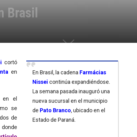
n Brasil
i
cortó
nta
en
En Brasil, la cadena
Farmácias
Nissei
continúa expandiéndose.
La semana pasada inauguró una
a
en el
nueva sucursal en el municipio
smo se
de
Pato Branco
, ubicado en el
ados de
Estado de Paraná.
 donde
rtículo