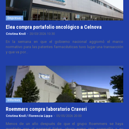
Empresas
Elea compra portafolio oncológico a Celnova
Cristina Kroll
-
20/03/2026 10:30
En la semana en que el gobierno nacional aggiornó el marco
normativo para las patentes farmacéuticas tuvo lugar una transacción
y que va por...
Informes
Roemmers compra laboratorio Craveri
Cristina Kroll / Florencia Lippo
-
05/05/2026 20:00
Menos de un año después de que el grupo Roemmers se haya
quedado con el nacional Sidus, ahora suma otra compañía a su