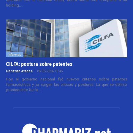
holding....
Informes
CILFA: postura sobre patentes
Christian Atance
-
18/03/2026 15:45
Hoy el gobierno nacional fijó nuevos criterios sobre patentes
farmacéuticas y ya surgen las críticas y posturas. La que se definió
prontamente fue la...