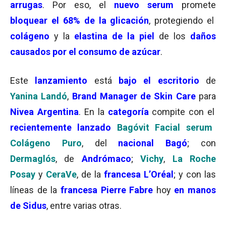
arrugas
. Por eso, el
nuevo serum
promete
bloquear el 68% de la glicación
, protegiendo el
colágeno
y la
elastina de la piel
de los
daños
causados por el consumo de azúcar
.
Este
lanzamiento
está
bajo el escritorio
de
Yanina Landó
,
Brand Manager de Skin Care
para
Nivea Argentina
. En la
categoría
compite con el
recientemente lanzado
Bagóvit Facial
serum
Colágeno Puro
, del
nacional Bagó
; con
Dermaglós
, de
Andrómaco
;
Vichy
,
La Roche
Posay
y
CeraVe
, de la
francesa L’Oréal
; y con las
líneas de la
francesa Pierre Fabre
hoy
en manos
de Sidus
, entre varias otras.