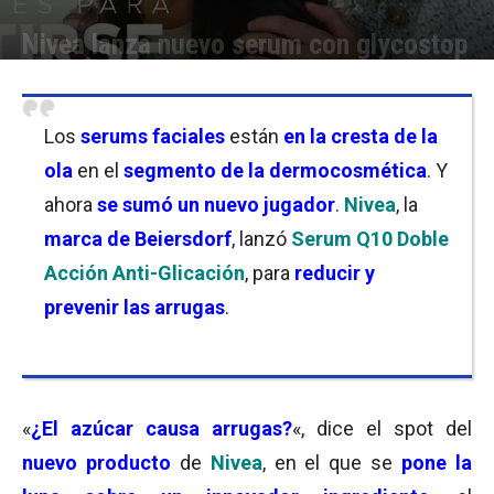
Nivea lanza nuevo serum con glycostop
Por
Florencia Lippo
-
24/09/2024 09:45
Los
serums faciales
están
en la cresta de la
ola
en el
segmento de la dermocosmética
. Y
ahora
se sumó un nuevo jugador
.
Nivea
, la
marca de Beiersdorf
, lanzó
Serum Q10 Doble
Acción Anti-Glicación
, para
reducir y
prevenir las arrugas
.
«
¿El azúcar causa arrugas?
«, dice el spot del
nuevo producto
de
Nivea
, en el que se
pone la