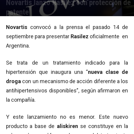
Novartis lanzó Rasilez con protección de
patente
Por
Equipo de Redacción
-
15/09/2009 14:09
Novartis
convocó a la prensa el pasado 14 de
septiembre para presentar
Rasilez
oficialmente en
Argentina.
Se trata de un tratamiento indicado para la
hipertensión que inaugura una “
nueva clase de
droga
con un mecanismo de acción diferente a los
antihipertensivos disponibles”, según afirmaron en
la compañía.
Y este lanzamiento no es menor. Este nuevo
producto a base de
aliskiren
se constituye en la