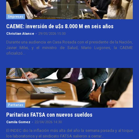
Empresas
CAEME: inversión de u$s 8.000 M en seis años
Christian Atance
-
29/05/2026 15:00
Durante una audiencia en Casa Rosada con el presidente de la Nación,
Javier Milei, y el ministro de Salud, Mario Lugones, la CAEME
oficializó...
Paritarias
Paritarias FATSA con nuevos sueldos
Camila Gomez
-
22/04/2026 14:30
El INDEC dio la inflación más alta del año la semana pasada y al toque
los laboratorios y el sindicato FATSA salieron a cerrar...