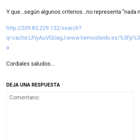
Y que…según algunos criterios…no representa “nada nu
http://209.85.229.132/search?
q=cache:LPiyAuVGUagJ:www.hemosleido.es/%3Fp%3D6
a
Cordiales saludos…
DEJA UNA RESPUESTA