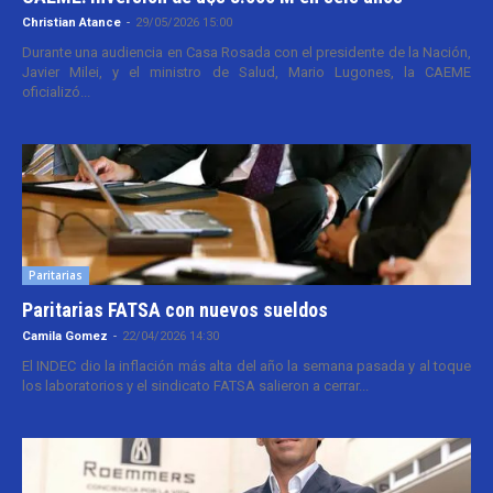
Christian Atance
-
29/05/2026 15:00
Durante una audiencia en Casa Rosada con el presidente de la Nación,
Javier Milei, y el ministro de Salud, Mario Lugones, la CAEME
oficializó...
Paritarias
Paritarias FATSA con nuevos sueldos
Camila Gomez
-
22/04/2026 14:30
El INDEC dio la inflación más alta del año la semana pasada y al toque
los laboratorios y el sindicato FATSA salieron a cerrar...