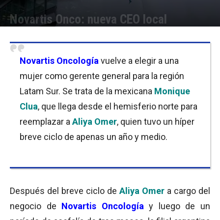
Novartis Onco: nueva CEO local
Por
Cristina Kroll
-
29/01/2019 13:00
Novartis Oncología
vuelve a elegir a una
mujer como gerente general para la región
Latam Sur. Se trata de la mexicana
Monique
Clua
, que llega desde el hemisferio norte para
reemplazar a
Aliya Omer
, quien tuvo un híper
breve ciclo de apenas un año y medio.
Después del breve ciclo de
Aliya Omer
a cargo del
negocio de
Novartis Oncología
y luego de un