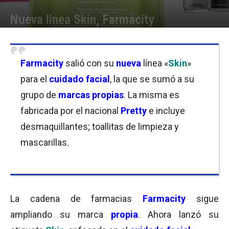
Nueva linea Skin, Farmacity
Por
Equipo de Redacción
-
19/06/2018 08:45
Farmacity
salió con su
nueva
línea «
Skin
»
para el
cuidado facial
, la que se sumó a su
grupo de
marcas propias
. La misma es
fabricada por el nacional
Pretty
e incluye
desmaquillantes; toallitas de limpieza y
mascarillas.
La cadena de farmacias
Farmacity
sigue
ampliando su marca
propia
. Ahora lanzó su