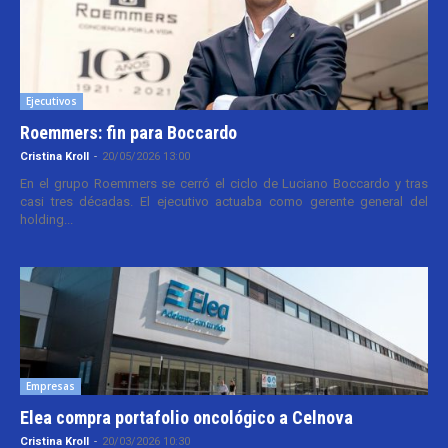
Ejecutivos
Roemmers: fin para Boccardo
Cristina Kroll
-
20/05/2026 13:00
En el grupo Roemmers se cerró el ciclo de Luciano Boccardo y tras
casi tres décadas. El ejecutivo actuaba como gerente general del
holding...
Empresas
Elea compra portafolio oncológico a Celnova
Cristina Kroll
-
20/03/2026 10:30