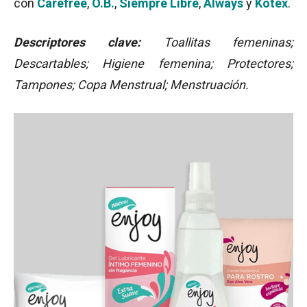
con
Carefree
,
O.B.
,
Siempre Libre
,
Always
y
Kotex
.
Descriptores clave:
Toallitas femeninas;
Descartables; Higiene femenina; Protectores;
Tampones; Copa Menstrual; Menstruación.