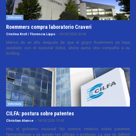
Informes
Roemmers compra laboratorio Craveri
Cristina Kroll / Florencia Lippo
-
05/05/2026 20:00
Menos de un año después de que el grupo Roemmers se haya
quedado con el nacional Sidus, ahora suma otra compañía a su
holding....
Informes
CILFA: postura sobre patentes
Christian Atance
-
18/03/2026 15:45
Hoy el gobierno nacional fijó nuevos criterios sobre patentes
farmacéuticas y ya surgen las críticas y posturas. La que se definió