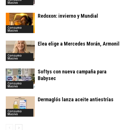
Masivo
Redoxon: invierno y Mundial
Consumo
Masivo
Elea elige a Mercedes Morán, Armonil
Consumo
Masivo
Softys con nueva campaña para
Babysec
Consumo
Masivo
Dermaglós lanza aceite antiestrías
Consumo
Masivo