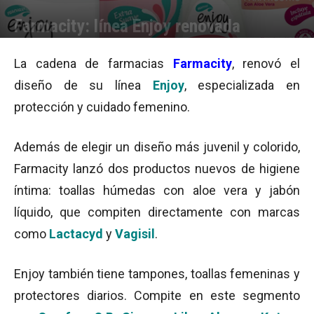
Farmacity: línea Enjoy renovada
Por
Equipo de Redacción
-
03/07/2015 09:15
La cadena de farmacias
Farmacity
, renovó el
diseño de su línea
Enjoy
, especializada en
protección y cuidado femenino.
Además de elegir un diseño más juvenil y colorido,
Farmacity lanzó dos productos nuevos de higiene
íntima: toallas húmedas con aloe vera y jabón
líquido, que compiten directamente con marcas
como
Lactacyd
y
Vagisil
.
Enjoy también tiene tampones, toallas femeninas y
protectores diarios. Compite en este segmento