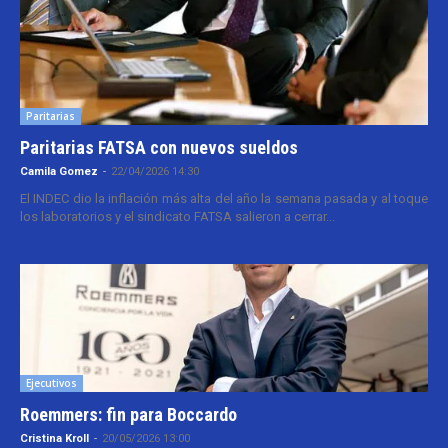
Paritarias
Paritarias FATSA con nuevos sueldos
Camila Gomez
-
22/04/2026 14:30
El INDEC dio la inflación más alta del año la semana pasada y al toque
los laboratorios y el sindicato FATSA salieron a cerrar...
Ejecutivos
Roemmers: fin para Boccardo
Cristina Kroll
-
20/05/2026 13:00