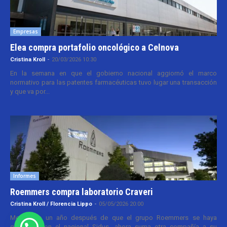
Empresas
Elea compra portafolio oncológico a Celnova
Cristina Kroll
-
20/03/2026 10:30
En la semana en que el gobierno nacional aggiornó el marco
normativo para las patentes farmacéuticas tuvo lugar una transacción
y que va por...
Informes
Roemmers compra laboratorio Craveri
Cristina Kroll / Florencia Lippo
-
05/05/2026 20:00
Menos de un año después de que el grupo Roemmers se haya
quedado con el nacional Sidus, ahora suma otra compañía a su