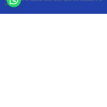
holding....
Informes
CILFA: postura sobre patentes
Christian Atance
-
18/03/2026 15:45
Hoy el gobierno nacional fijó nuevos criterios sobre patentes
farmacéuticas y ya surgen las críticas y posturas. La que se definió
prontamente fue la...