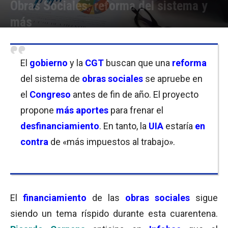
Obras Sociales: reforma del sistema y
más
Por
Equipo de Redacción
-
22/09/2020 12:30
El
gobierno
y la
CGT
buscan que una
reforma
del sistema de
obras sociales
se apruebe en
el
Congreso
antes de fin de año. El proyecto
propone
más aportes
para frenar el
desfinanciamiento
. En tanto, la
UIA
estaría
en
contra
de «más impuestos al trabajo».
El
financiamiento
de las
obras sociales
sigue
siendo un tema ríspido durante esta cuarentena.