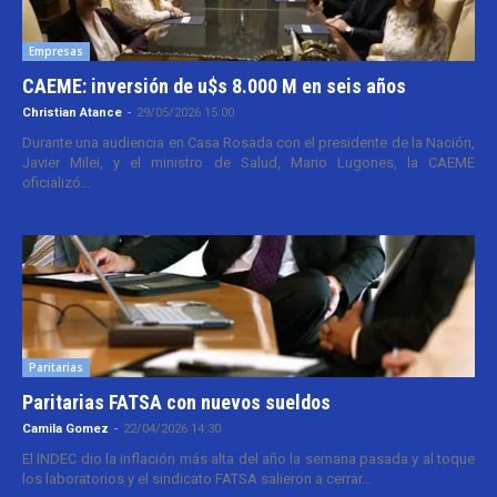
Empresas
CAEME: inversión de u$s 8.000 M en seis años
Christian Atance
-
29/05/2026 15:00
Durante una audiencia en Casa Rosada con el presidente de la Nación,
Javier Milei, y el ministro de Salud, Mario Lugones, la CAEME
oficializó...
Paritarias
Paritarias FATSA con nuevos sueldos
Camila Gomez
-
22/04/2026 14:30
El INDEC dio la inflación más alta del año la semana pasada y al toque
los laboratorios y el sindicato FATSA salieron a cerrar...