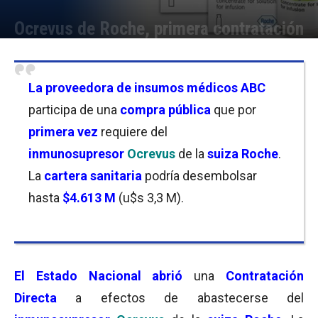
Ocrevus de Roche, primera contratación
Por
Mila Goldfeder
-
07/05/2026 16:30
La proveedora de insumos médicos ABC
participa de una
compra pública
que por
primera vez
requiere del
i
nmunosupresor
Ocrevus
de la
suiza Roche
.
La
cartera sanitaria
podría desembolsar
hasta
$4.613 M
(u$s 3,3 M).
El
Estado Nacional abrió
una
Contratación
Directa
a efectos de abastecerse del