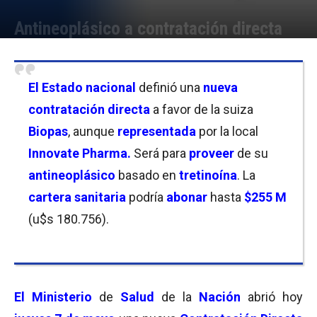
Antineoplásico a contratación directa
Por
Mila Goldfeder
-
07/05/2026 15:00
El Estado nacional
definió una
nueva
contratación directa
a favor de la suiza
Biopas
, aunque
representada
por la local
Innovate Pharma.
Será para
proveer
de su
antineoplásico
basado en
tretinoína
. La
cartera sanitaria
podría
abonar
hasta
$255 M
(u$s 180.756).
El Ministerio
de
Salud
de la
Nación
abrió hoy