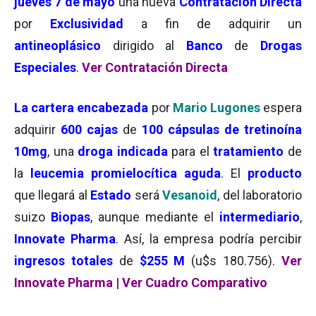
jueves 7 de mayo
una nueva
Contratación Directa
por
Exclusividad
a fin de adquirir un
antineoplásico
dirigido al
Banco
de
Drogas
Especiales
.
Ver Contratación Directa
La cartera encabezada
por
Mario Lugones
espera
adquirir
600 cajas
de
100 cápsulas de tretinoína
10mg
, una
droga
indicada
para el
tratamiento
de
la
leucemia promielocítica aguda
. El
producto
que llegará al
Estado
será
Vesanoid
, del laboratorio
suizo
Biopas
, aunque mediante el
intermediario
,
Innovate Pharma
. Así, la empresa podría percibir
ingresos totales
de
$255 M
(u$s 180.756).
Ver
Innovate Pharma
|
Ver Cuadro Comparativo