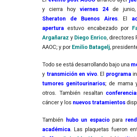
y cierra hoy
viernes 24
de junio
Sheraton de Buenos Aires
. El
a
apertura
estuvo encabezado por
F
Argañaraz
y
Diego Enrico
, directores
AAOC; y por
Emilio Batagelj
, president
Todo se está desarrollando bajo una
mo
y
transmición en vivo
. El
programa
in
tumores genitourinarios
; de mama 
otros. También resaltan
conferencia
cáncer y los
nuevos tratamientos
disp
También
hubo un espacio
para
rend
académica
. Las plaquetas fueron e