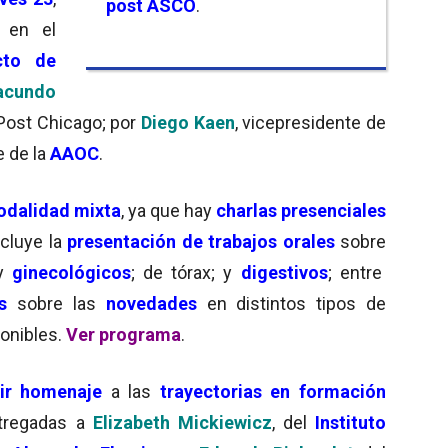
post ASCO
.
, en el
cto de
acundo
 Post Chicago; por
Diego Kaen
, vicepresidente de
e de la
AAOC
.
dalidad mixta
, ya que hay
charlas presenciales
cluye la
presentación de trabajos orales
sobre
y
ginecológicos
; de tórax; y
digestivos
; entre
s
sobre las
novedades
en distintos tipos de
onibles.
Ver programa
.
ir homenaje
a las
trayectorias en formación
ntregadas a
Elizabeth Mickiewicz
, del
Instituto