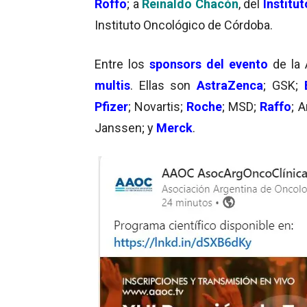
Roffo
; a
Reinaldo Chacón
, del
Institu
Instituto Oncológico de Córdoba.
Entre los
sponsors del evento
de la 
multis
. Ellas son
AstraZenca
; GSK;
Pfizer
; Novartis;
Roche
; MSD;
Raffo
; 
Janssen; y
Merck
.