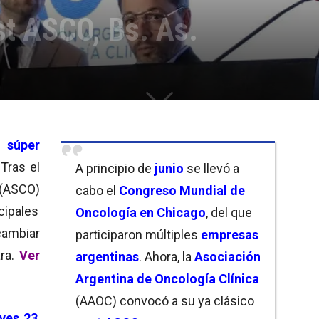
st ASCO, Bs. As.
e
súper
Tras el
A principio de
junio
se llevó a
(ASCO)
cabo el
Congreso Mundial de
cipales
Oncología
en
Chicago
, del que
ambiar
participaron múltiples
empresas
ra.
Ver
argentinas
. Ahora, la
Asociación
Argentina de Oncología Clínica
(AAOC) convocó a su ya clásico
eves 23
,