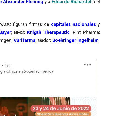
to Alexander Fleming
y a
Eduardo Richardet
, del
AAOC figuran firmas de
capitales nacionales
y
Bayer
; BMS;
Knigth Therapeutic
; Pint Pharma;
Amgen;
Varifarma
; Gador;
Boehringer Ingelheim
;