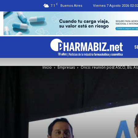
C
7.1
Buenos Aires
Viernes 7 Agosto 2026 02:0
Ph
S
Inicio
Empresas
Onco: reunión post ASCO, Bs. As