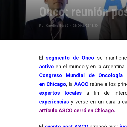
Onco: reunión po
Por
Carolina Bordó
-
24/06/2022 11:30
El
segmento de Onco
se mantien
activo
en el mundo y en la Argentina. 
Congreso Mundial de Oncología
en
Chicago
, la
AAOC
reúne a los prin
expertos locales
a fin de interc
experiencias
y verse en un cara a ca
artículo ASCO cerró en Chicago.
El
evento post ASCO
arrancó ayer
ju