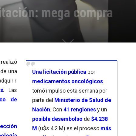
citación: mega compra
realizó
de una
Una
licitación pública
por
adquirir
medicamentos oncológicos
os
. Las
tomó impulso esta semana por
nco de
parte del
Ministerio de Salud de
Nación
. Con
41 renglones
y un
posible desembolso
de
$4.238
rección
M
(u$s 4.2 M) es el proceso
más
ología