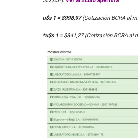
502,45*).
Ver artículo apertura
u$s 1 =
$998,97
(Cotización BCRA al m
*u$s 1 =
$841,27 (Cotización BCRA al m