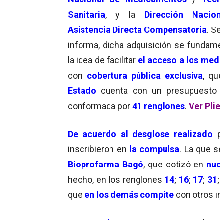
Sanitaria
, y la
Dirección Nacio
Asistencia Directa Compensatoria
. S
informa, dicha adquisición se fundam
la idea de facilitar
el
acceso a los me
con
cobertura pública exclusiva
, q
Estado
cuenta con un presupuest
conformada por
41 renglones
.
Ver Pli
De acuerdo al
desglose realizado
inscribieron en
la compulsa
. La que 
Bioprofarma Bagó
, que cotizó en
nue
hecho, en los renglones
14
;
16
;
17
;
31
que
en los demás compite
con otros i