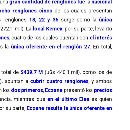
 una
gran cantidad de renglones fue
la
nacional
ocho renglones
,
cinco
de los cuales presentan
os renglones
18, 22 y 36
surge como la
única
272.1 mil). La
local Kemex
, por su parte, levantó
ones
, cuatro de los cuales cuentan con
el interés
es la
única
oferente en el renglón 27
. En total,
 total de
$439.7 M
(u$s 440.1 mil), como los de
), apuntan a
cubrir cuatro renglones
, y ambos
En los
dos primeros
,
Eczane
presentó los
precios
encia, mientras que
en el último Elea
es quien
Por su parte,
Eczane resulta la única oferente en