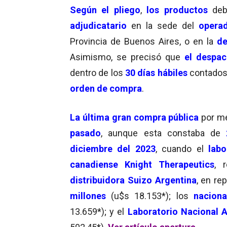
Según
el pliego
,
los productos
deb
adjudicatario
en la sede del
operad
Provincia de Buenos Aires, o en la
de
Asimismo, se precisó que
el despa
dentro de los
30 días hábiles
contados 
orden de compra
.
La última gran compra pública
por m
pasado
, aunque esta constaba de
2
diciembre del 2023
, cuando el
labo
canadiense Knight Therapeutics
, 
distribuidora Suizo Argentina
, en re
millones
(u$s 18.153*); los
naciona
13.659*); y el
Laboratorio Nacional 