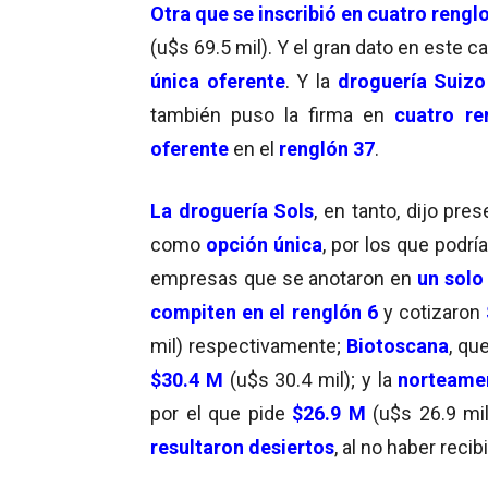
Otra que se inscribió en cuatro rengl
(u$s 69.5 mil). Y el gran dato en este 
única oferente
. Y la
droguería Suizo
también puso la firma en
cuatro
re
oferente
en el
renglón 37
.
La droguería Sols
, en tanto, dijo pre
como
opción única
, por los que podría
empresas que se anotaron en
un solo
compiten en el renglón 6
y cotizaron
mil) respectivamente;
Biotoscana
, qu
$30.4 M
(u$s 30.4 mil); y la
norteamer
por el que pide
$26.9 M
(u$s 26.9 mil
resultaron desiertos
, al no haber reci