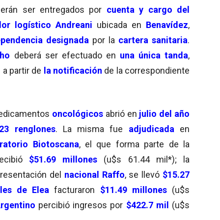
erán ser entregados por
cuenta y cargo del
or logístico Andreani
ubicada en
Benavídez
,
pendencia designada
por la
cartera sanitaria
.
cho
deberá ser efectuado en
una única tanda
,
a partir de
la notificación
de la correspondiente
edicamentos
oncológicos
abrió en
julio del año
3 renglones
. La misma fue
adjudicada
en
ratorio Biotoscana
, el que forma parte de la
recibió
$51.69 millones
(u$s 61.44 mil*); la
presentación del
nacional Raffo
, se llevó
$15.27
les de Elea
facturaron
$11.49 millones
(u$s
Argentino
percibió ingresos por
$422.7 mil
(u$s