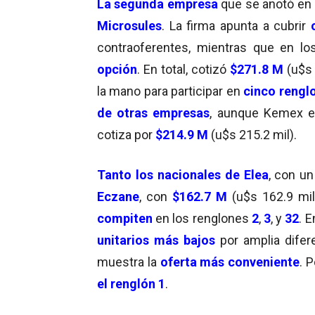
La segunda empresa
que se anotó en
Microsules
. La firma apunta a cubrir
contraoferentes, mientras que en l
opción
. En total, cotizó
$271.8 M
(u$s 
la mano para participar en
cinco rengl
de otras empresas
, aunque Kemex 
cotiza por
$214.9 M
(u$s 215.2 mil).
Tanto los nacionales de
Elea
, con un
Eczane
, con
$162.7 M
(u$s 162.9 mil
compiten
en los renglones
2
,
3
, y
32
. 
unitarios más bajos
por amplia difer
muestra la
oferta más conveniente
. 
el renglón 1
.