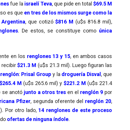
ones
fue la
israelí Teva
, que pide en total
$69.5 M
caso es que
en tres de los mismos surge como la
 Argentina
, que cotizó
$816 M
(u$s 816.8 mil),
nglones
. De estos, se constituye como
única
sente en los
renglones 13 y 15
, en ambos casos
 recibir
$21.3 M
(u$s 21.3 mil). Luego figuran las
 renglón
:
Prisal Group
y la
droguería Disval
, que
$265.4 M
(u$s 265.6 mil) y
$221.2 M
(u$s 221.4
e se anotó
junto a otros
tres
en el
renglón 9
por
icana Pfizer
, segunda oferente del
renglón 20
,
). Por otro lado,
14 renglones de este proceso
bido
ofertas de ninguna índole
.