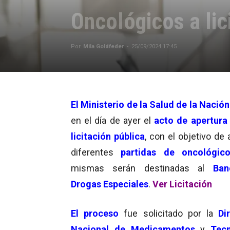
Oncológicos a li
Por
Mila Goldfeder
-
25/09/2024 17:45
El
Ministerio de la Salud
de la Nación
en el día de ayer el
acto de apertura
licitación pública
, con el objetivo de 
diferentes
partidas de oncológic
mismas serán destinadas al
Ba
Drogas Especiales
.
Ver Licitación
El proceso
fue solicitado por la
Di
Nacional de Medicamentos
y
Tecn