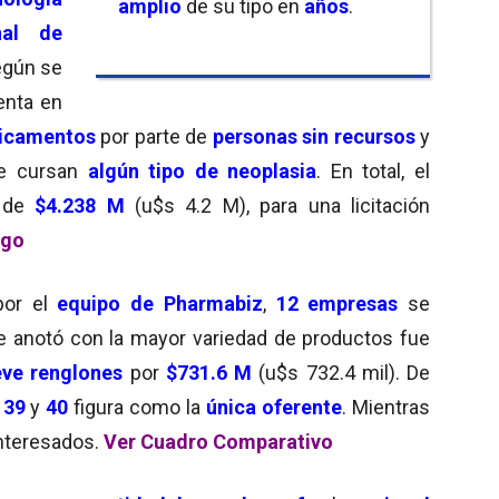
amplio
de su tipo en
años
.
nal de
egún se
enta en
dicamentos
por parte de
personas sin recursos
y
ue cursan
algún tipo de neoplasia
. En total, el
o de
$4.238 M
(u$s 4.2 M), para una licitación
ego
por el
equipo de Pharmabiz
,
12 empresas
se
se anotó con la mayor variedad de productos fue
ve renglones
por
$731.6 M
(u$s 732.4 mil). De
;
39
y
40
figura como la
única oferente
. Mientras
nteresados.
Ver Cuadro Comparativo