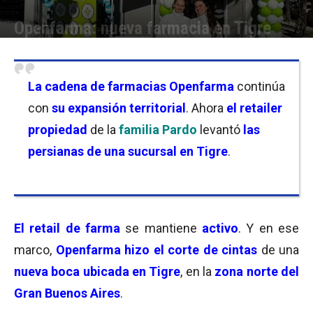
Openfarma: nueva farmacia en Tigre
Por
Florencia Lippo
-
01/07/2026 17:30
La cadena de farmacias Openfarma
continúa
con
su expansión territorial
. Ahora
el retailer
propiedad
de la
familia Pardo
levantó
las
persianas de una sucursal en Tigre
.
El retail de farma
se mantiene
activo
. Y en ese
marco,
Openfarma hizo el corte de cintas
de una
nueva boca ubicada en Tigre
, en la
zona norte del
Gran Buenos Aires
.