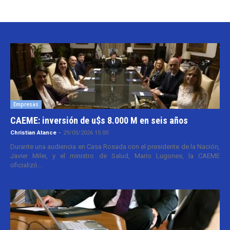
Empresas
CAEME: inversión de u$s 8.000 M en seis años
Christian Atance
-
29/05/2026 15:00
Durante una audiencia en Casa Rosada con el presidente de la Nación,
Javier Milei, y el ministro de Salud, Mario Lugones, la CAEME
oficializó...