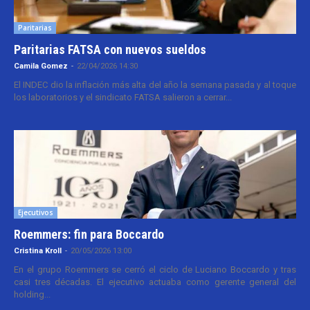
Paritarias
Paritarias FATSA con nuevos sueldos
Camila Gomez
-
22/04/2026 14:30
El INDEC dio la inflación más alta del año la semana pasada y al toque
los laboratorios y el sindicato FATSA salieron a cerrar...
Ejecutivos
Roemmers: fin para Boccardo
Cristina Kroll
-
20/05/2026 13:00
En el grupo Roemmers se cerró el ciclo de Luciano Boccardo y tras
casi tres décadas. El ejecutivo actuaba como gerente general del
holding...