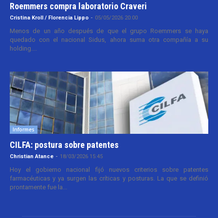
Roemmers compra laboratorio Craveri
Cristina Kroll / Florencia Lippo
-
05/05/2026 20:00
Menos de un año después de que el grupo Roemmers se haya
quedado con el nacional Sidus, ahora suma otra compañía a su
holding....
Informes
CILFA: postura sobre patentes
Christian Atance
-
18/03/2026 15:45
Hoy el gobierno nacional fijó nuevos criterios sobre patentes
farmacéuticas y ya surgen las críticas y posturas. La que se definió
prontamente fue la...