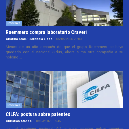
Informes
Roemmers compra laboratorio Craveri
Cristina Kroll / Florencia Lippo
-
05/05/2026 20:00
Menos de un año después de que el grupo Roemmers se haya
quedado con el nacional Sidus, ahora suma otra compañía a su
holding....
Informes
CILFA: postura sobre patentes
Christian Atance
-
18/03/2026 15:45
Hoy el gobierno nacional fijó nuevos criterios sobre patentes