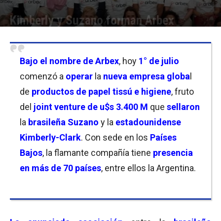
Kimberly y Suzano forman Arbex
Por
Christian Atance
-
01/07/2026 14:45
Bajo el nombre de Arbex
, hoy
1° de julio
comenzó a
operar
la
nueva empresa globa
l
de
productos de papel tissú e higiene
, fruto
del
joint venture de u$s 3.400 M
que
sellaron
la
brasileña Suzano
y la
estadounidense
Kimberly-Clark
. Con sede en los
Países
Bajos
, la flamante compañía tiene
presencia
en más de 70 países
, entre ellos la Argentina.