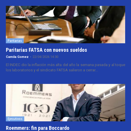
Paritarias
Paritarias FATSA con nuevos sueldos
Camila Gomez
-
22/04/2026 14:30
El INDEC dio la inflación más alta del año la semana pasada y al toque
los laboratorios y el sindicato FATSA salieron a cerrar...
Ejecutivos
Roemmers: fin para Boccardo