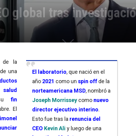
O global tras investigació
de la
de una
El
laboratorio
, que nació en el
ductos
año
2021
como un
spin off
de la
 salud
norteamericana MSD
, nombró a
su
fin
Joseph Morrissey
como
nuevo
bre. El
director ejecutivo interino
.
timonel
Esto fue tras la
renuncia del
nunciar
CEO
Kevin Ali
y luego de una