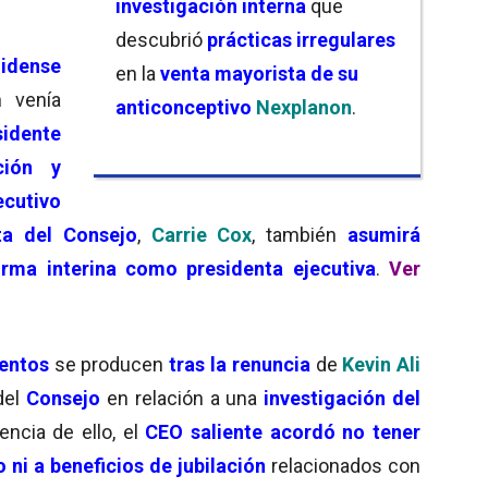
investigación interna
que
descubrió
prácticas irregulares
nidense
en la
venta mayorista de su
n venía
anticonceptivo
Nexplanon
.
idente
ción y
ecutivo
ta del Consejo
,
Carrie Cox
, también
asumirá
orma interina como presidenta ejecutiva
.
Ver
entos
se producen
tras la renuncia
de
Kevin Ali
del
Consejo
en relación a una
investigación del
cia de ello, el
CEO saliente acordó no tener
ni a beneficios de jubilación
relacionados con