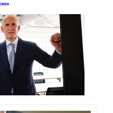
oceso
.