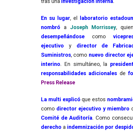
tras una
investigación interna
.
En su lugar
, el
laboratorio estadou
nombró
a
Joseph Morrissey
, quie
desempeñándose
como
vicepres
ejecutivo
y
director de Fabrica
Suministros
, como
nuevo director ej
interino
. En simultáneo, la
presiden
responsabilidades adicionales
de
f
Press Release
La multi explicó
que estos
nombrami
como
director ejecutivo y miembro
Comité de Auditoría
. Como consecuen
derecho
a
indemnización por despido 