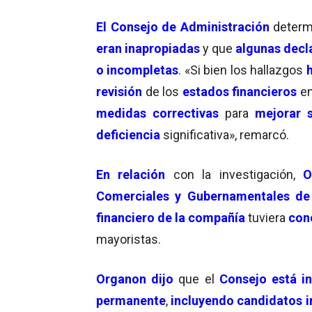
El Consejo de Administración
determ
eran inapropiadas
y que
algunas decl
o incompletas
. «Si bien los hallazgos
h
revisión
de los
estados financieros
em
medidas correctivas
para
mejorar 
deficiencia
significativa», remarcó.
En relación
con la investigación,
O
Comerciales y Gubernamentales d
financiero de la compañía
tuviera
con
mayoristas.
Organon dijo
que el
Consejo está i
permanente
,
i
ncluye
ndo candidatos i