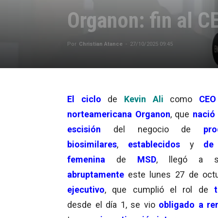
Organon: fin al CE
Por
Christian Atance
-
27/10/2025 09:45
El ciclo
de
Kevin Ali
como
CEO
norteamericana Organon
, que
nació
escisión
del negocio de
pro
biosimilares
,
establecidos
y
de
femenina
de
MSD
, llegó a 
abruptamente
este lunes 27 de octu
ejecutivo
, que cumplió el rol de
desde el día 1, se vio
obligado a re