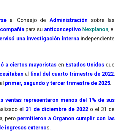
rse
al Consejo de
Administración
sobre las
a compañía
para su
anticonceptivo
Nexplanon
, el
ervisó una investigación interna
independiente
tó a ciertos mayoristas
en
Estados Unidos
que
cesitaban
al
final del cuarto trimestre de 2022
,
el
primer, segundo y tercer trimestre de 2025
.
as ventas representaron menos del 1% de sus
nalizado e
l 31 de diciembre de 2022
o el 31 de
a, pero
permitieron a Organon cumplir con las
de ingresos externo
s.