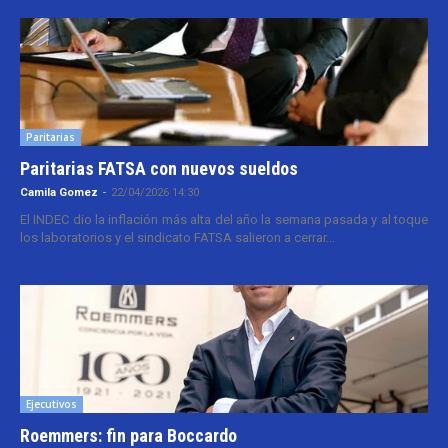
Paritarias
Paritarias FATSA con nuevos sueldos
Camila Gomez
-
22/04/2026 14:30
El INDEC dio la inflación más alta del año la semana pasada y al toque
los laboratorios y el sindicato FATSA salieron a cerrar...
Ejecutivos
Roemmers: fin para Boccardo