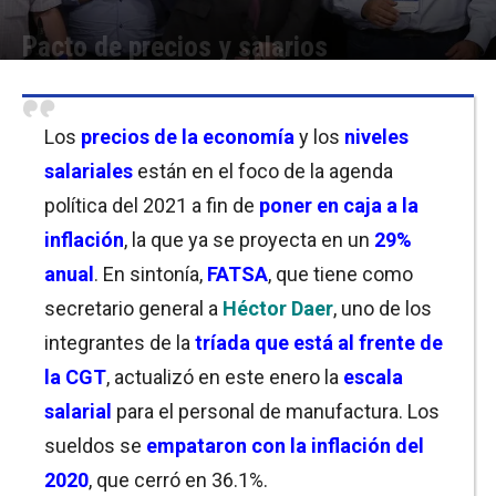
Pacto de precios y salarios
Por
Equipo de Redacción
-
26/01/2021 09:00
Los
precios de la economía
y los
niveles
salariales
están en el foco de la agenda
política del 2021 a fin de
poner en caja a la
inflación
, la que ya se proyecta en un
29%
anual
. En sintonía,
FATSA
, que tiene como
secretario general a
Héctor Daer
, uno de los
integrantes de la
tríada que está al frente de
la CGT
, actualizó en este enero la
escala
salarial
para el personal de manufactura. Los
sueldos se
empataron con la inflación del
2020
, que cerró en 36.1%.