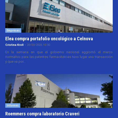
Empresas
Elea compra portafolio oncológico a Celnova
Cristina Kroll
-
20/03/2026 10:30
En la semana en que el gobierno nacional aggiornó el marco
normativo para las patentes farmacéuticas tuvo lugar una transacción
y que va por...
Informes
Roemmers compra laboratorio Craveri