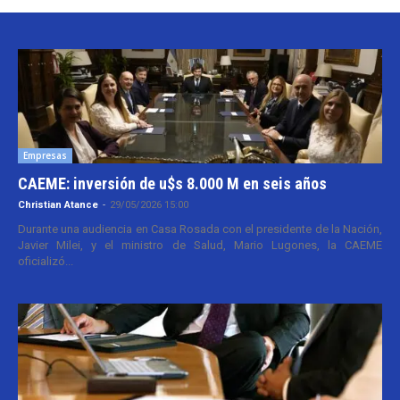
Empresas
CAEME: inversión de u$s 8.000 M en seis años
Christian Atance
-
29/05/2026 15:00
Durante una audiencia en Casa Rosada con el presidente de la Nación,
Javier Milei, y el ministro de Salud, Mario Lugones, la CAEME
oficializó...