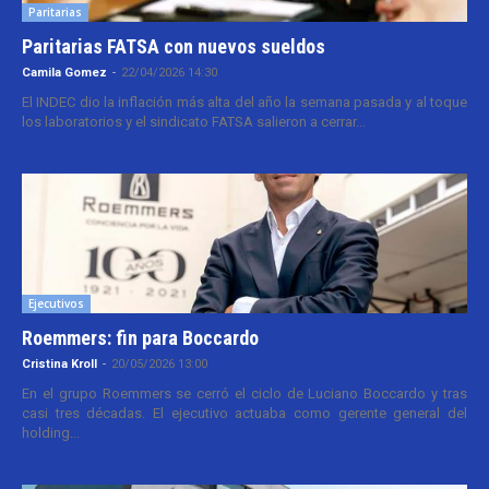
Paritarias
Paritarias FATSA con nuevos sueldos
Camila Gomez
-
22/04/2026 14:30
El INDEC dio la inflación más alta del año la semana pasada y al toque
los laboratorios y el sindicato FATSA salieron a cerrar...
Ejecutivos
Roemmers: fin para Boccardo
Cristina Kroll
-
20/05/2026 13:00
En el grupo Roemmers se cerró el ciclo de Luciano Boccardo y tras
casi tres décadas. El ejecutivo actuaba como gerente general del
holding...