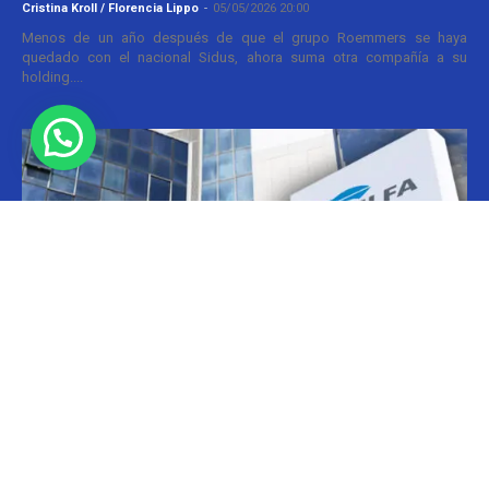
Cristina Kroll / Florencia Lippo
-
05/05/2026 20:00
Menos de un año después de que el grupo Roemmers se haya
quedado con el nacional Sidus, ahora suma otra compañía a su
holding....
Informes
CILFA: postura sobre patentes
Christian Atance
-
18/03/2026 15:45
Hoy el gobierno nacional fijó nuevos criterios sobre patentes
farmacéuticas y ya surgen las críticas y posturas. La que se definió
prontamente fue la...