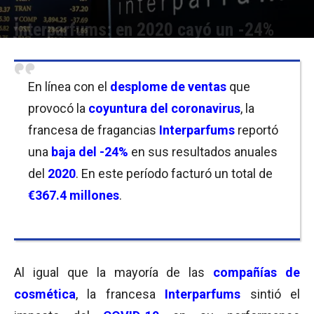
Interparfums: en 2020 cayó un -24%
Por
Equipo de Redacción
-
26/01/2021 09:45
En línea con el
desplome de ventas
que
provocó la
coyuntura del coronavirus
, la
francesa de fragancias
Interparfums
reportó
una
baja del -24%
en sus resultados anuales
del
2020
. En este período facturó un total de
€367.4 millones
.
Al igual que la mayoría de las
compañías de
cosmética
, la francesa
Interparfums
sintió el