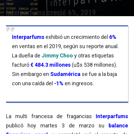
Interparfums creció 6%, 2019
Por
Equipo de Redacción
-
03/03/2020 12:15
Interparfums
exhibió un crecimiento del
6%
en ventas en el 2019, según su reporte anual.
La dueña de
Jimmy Choo
y otras etiquetas
facturó
€ 484.3 millones
(u$s 538 millones).
Sin embargo en
Sudamérica
se fue a la baja
con una caída del
-1%
en ingresos.
La multi francesa de fragancias
Interparfums
publicó hoy martes 3 de marzo su
balance