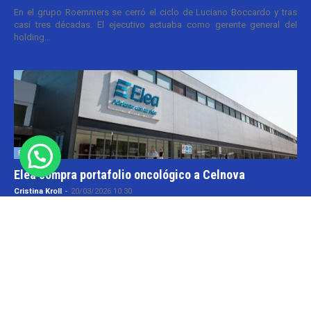
En el grupo Roemmers se cerró el ciclo de Luciano Boccardo y tras
casi tres décadas. El ejecutivo actuaba como gerente general del
holding...
Empresas
Elea compra portafolio oncológico a Celnova
Cristina Kroll
-
20/03/2026 10:30
En la semana en que el gobierno nacional aggiornó el marco
normativo para las patentes farmacéuticas tuvo lugar una transacción
y que va por...