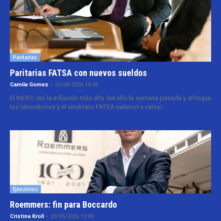
Paritarias
Paritarias FATSA con nuevos sueldos
Camila Gomez
-
22/04/2026 14:30
El INDEC dio la inflación más alta del año la semana pasada y al toque
los laboratorios y el sindicato FATSA salieron a cerrar...
Ejecutivos
Roemmers: fin para Boccardo
Cristina Kroll
-
20/05/2026 13:00