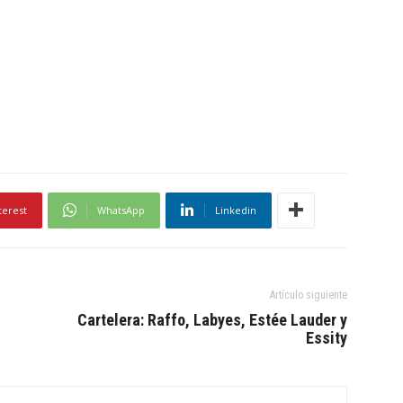
terest
WhatsApp
Linkedin
Artículo siguiente
Cartelera: Raffo, Labyes, Estée Lauder y
Essity