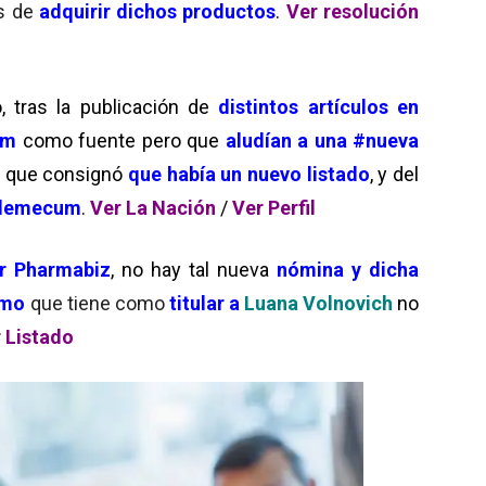
es de
adquirir dichos productos
.
Ver resolución
 tras la publicación de
distintos artículos en
lam
como fuente pero que
aludían a una #nueva
, que consignó
que había un nuevo listado
, y del
ademecum
.
Ver La Nación
/
Ver Perfil
r Pharmabiz
, no hay tal nueva
nómina y dicha
ismo
que tiene como
titular a
Luana Volnovich
no
 Listado