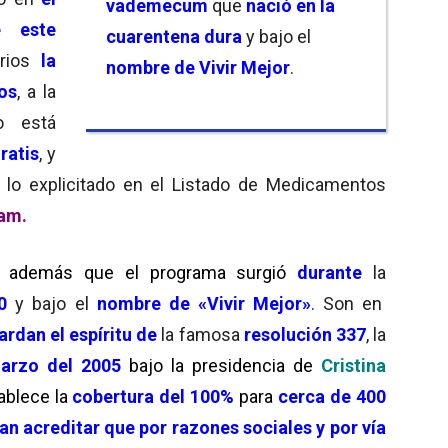
vademecum
que
nació en la
e este
cuarentena dura
y bajo el
arios
la
nombre de Vivir Mejor
.
os
, a la
o está
ratis
, y
lo explicitado en el Listado de Medicamentos
lam.
 además que el programa
surgió
durante
la
20
y bajo el
nombre de «Vivir Mejor»
. Son en
ardan el espíritu de
la famosa
resolución 337
, la
arzo del 2005
bajo la presidencia de
Cristina
ablece la
cobertura del 100%
para
cerca de 400
n acreditar que por razones sociales y por vía