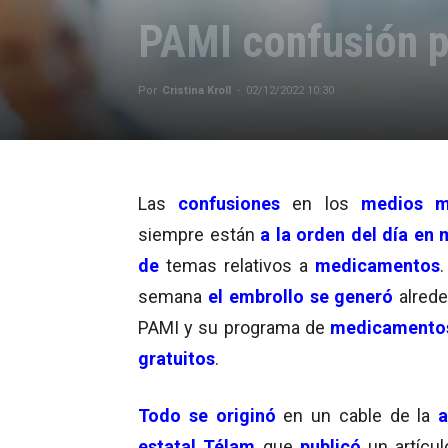
PAMI confusión p
Por
Cristina Kroll
-
02/12/2022 10:30
Las
confusiones
en los
medios m
siempre están
a la orden del día en 
de
temas relativos a
medicamentos
.
semana
el embrollo se generó
alrede
PAMI y su programa de
medicamento
gratuitos
.
Todo se originó
en un cable de la
a
estatal Télam
que
publicó
un artícu