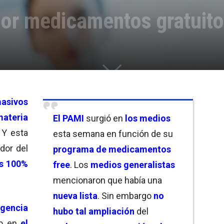
or medicamentos gratuit
asivos
materia
El PAMI
surgió en
los medios
 Y esta
esta semana en función de su
dor del
programa de medicamentos
s 100%
free
. Los
medios generalistas
mencionaron que había una
nueva lista
. Sin embargo
no
gencia
hubo tal ampliación
del
lo en
el