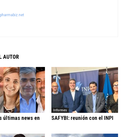
@pharmabiz.net
L AUTOR
Informes
s últimas news en
SAFYBI: reunión con el INPI