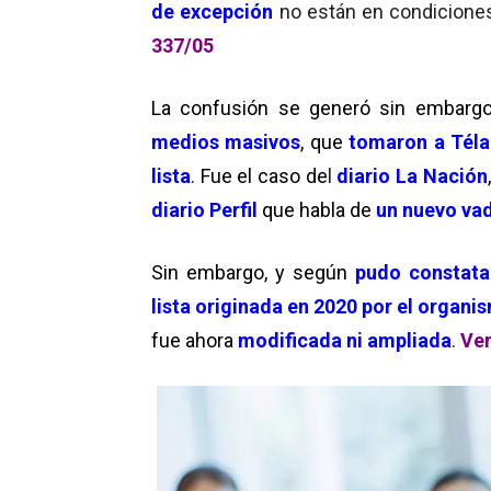
de excepción
no están en condicion
337/05
La confusión se generó sin embargo,
medios masivos
, que
tomaron a Té
lista
. Fue el caso de
l
diario La Nación
diario Perfil
que habla de
un nuevo v
Sin embargo, y según
pudo constata
lista originada en 2020 por el organ
fue ahora
modificada ni ampliada
.
Ver