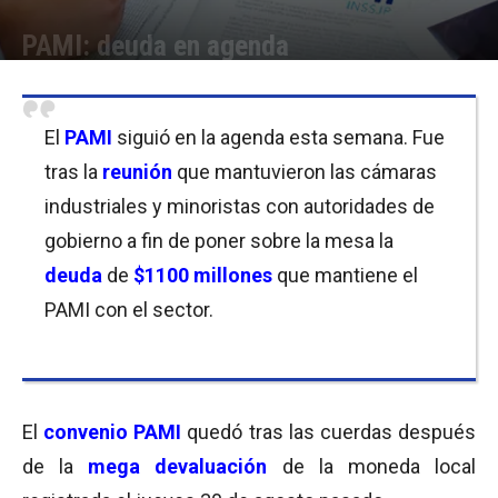
PAMI: deuda en agenda
Por
Cristina Kroll
-
14/09/2018 13:00
El
PAMI
siguió en la agenda esta semana. Fue
tras la
reunión
que mantuvieron las cámaras
industriales y minoristas con autoridades de
gobierno a fin de poner sobre la mesa la
deuda
de
$1100 millones
que mantiene el
PAMI con el sector.
El
convenio PAMI
quedó tras las cuerdas después
de la
mega devaluación
de la moneda local