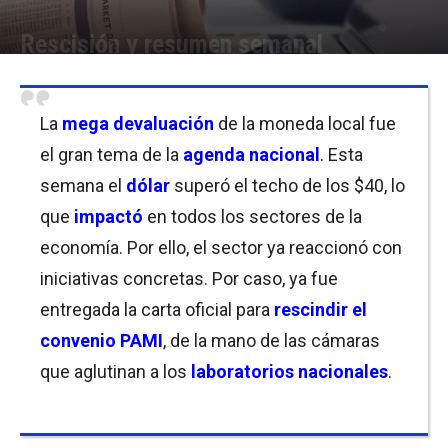
Rescisión y resumen semanal
Por
Equipo de Redacción
-
31/08/2018 23:15
La
mega devaluación
de la moneda local fue
el gran tema de la
agenda nacional
. Esta
semana el
dólar
superó el techo de los $40, lo
que
impactó
en todos los sectores de la
economía. Por ello, el sector ya reaccionó con
iniciativas concretas. Por caso, ya fue
entregada la carta oficial para
rescindir el
convenio PAMI
, de la mano de las cámaras
que aglutinan a los
laboratorios nacionales
.