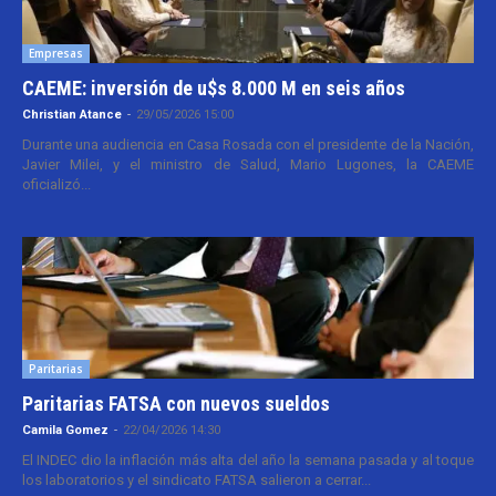
Empresas
CAEME: inversión de u$s 8.000 M en seis años
Christian Atance
-
29/05/2026 15:00
Durante una audiencia en Casa Rosada con el presidente de la Nación,
Javier Milei, y el ministro de Salud, Mario Lugones, la CAEME
oficializó...
Paritarias
Paritarias FATSA con nuevos sueldos
Camila Gomez
-
22/04/2026 14:30
El INDEC dio la inflación más alta del año la semana pasada y al toque
los laboratorios y el sindicato FATSA salieron a cerrar...