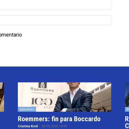
comentario
Ejecutivos
I
Roemmers: fin para Boccardo
R
C
Cristina Kroll
-
20/05/2026 13:00