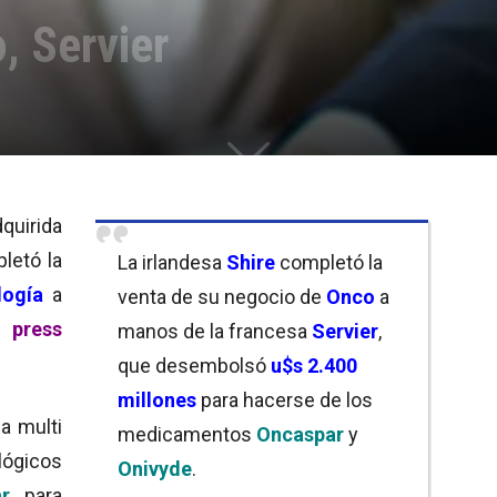
, Servier
quirida
pletó la
La irlandesa
Shire
completó la
logía
a
venta de su negocio de
Onco
a
 press
manos de la francesa
Servier
,
que desembolsó
u$s 2.400
millones
para hacerse de los
la multi
medicamentos
Oncaspar
y
lógicos
Onivyde
.
r
, para