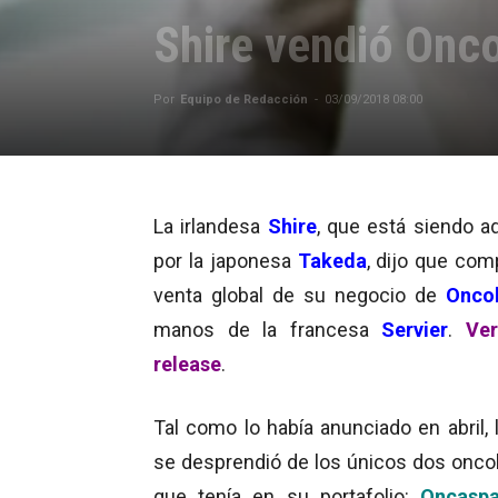
Shire vendió Onco
Por
Equipo de Redacción
-
03/09/2018 08:00
La irlandesa
Shire
, que está siendo ad
por la japonesa
Takeda
, dijo que com
venta global de su negocio de
Onco
manos de la francesa
Servier
.
Ver
release
.
Tal como lo había anunciado en abril, 
se desprendió de los únicos dos onco
que tenía en su portafolio:
Oncaspa