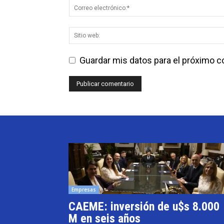
Guardar mis datos para el próximo 
Empresas
CAEME: inversión de u$s 8.000
M en seis años