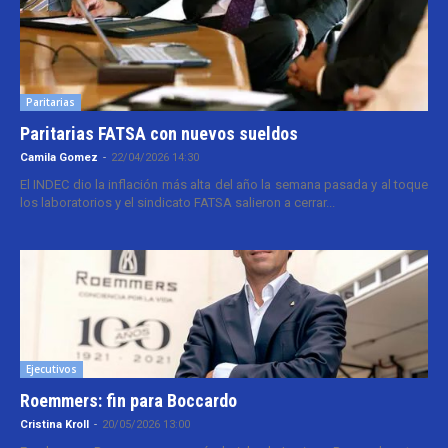
Paritarias
Paritarias FATSA con nuevos sueldos
Camila Gomez
-
22/04/2026 14:30
El INDEC dio la inflación más alta del año la semana pasada y al toque
los laboratorios y el sindicato FATSA salieron a cerrar...
Ejecutivos
Roemmers: fin para Boccardo
Cristina Kroll
-
20/05/2026 13:00