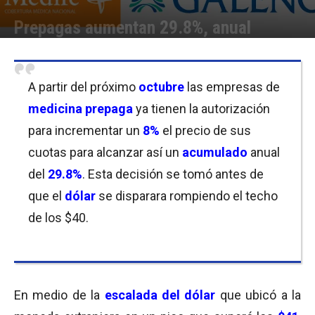
Prepagas aumentan 29.8%, anual
Por
Florencia Costas
-
31/08/2018 09:30
A partir del próximo
octubre
las empresas de
medicina prepaga
ya tienen la autorización
para incrementar un
8%
el precio de sus
cuotas para alcanzar así un
acumulado
anual
del
29.8%
. Esta decisión se tomó antes de
que el
dólar
se disparara rompiendo el techo
de los $40.
En medio de la
escalada del dólar
que ubicó a la